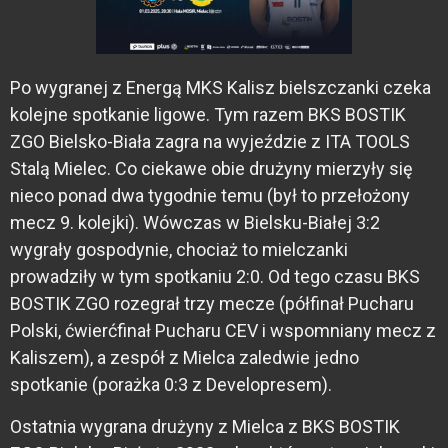
Po wygranej z Energą MKS Kalisz bielszczanki czeka
kolejne spotkanie ligowe. Tym razem BKS BOSTIK
ZGO Bielsko-Biała zagra na wyjeździe z ITA TOOLS
Stalą Mielec. Co ciekawe obie drużyny mierzyły się
nieco ponad dwa tygodnie temu (był to przełożony
mecz 9. kolejki). Wówczas w Bielsku-Białej 3:2
wygrały gospodynie, chociaż to mielczanki
prowadziły w tym spotkaniu 2:0. Od tego czasu BKS
BOSTIK ZGO rozegrał trzy mecze (półfinał Pucharu
Polski, ćwierćfinał Pucharu CEV i wspomniany mecz z
Kaliszem), a zespół z Mielca zaledwie jedno
spotkanie (porażka 0:3 z Developresem).
Ostatnia wygrana drużyny z Mielca z BKS BOSTIK