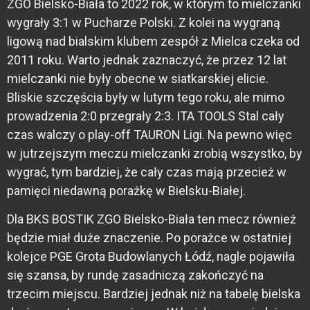
ZGO Bielsko-Biała to 2022 rok, w którym to mielczanki
wygrały 3:1 w Pucharze Polski. Z kolei na wygraną
ligową nad bialskim klubem zespół z Mielca czeka od
2011 roku. Warto jednak zaznaczyć, że przez 12 lat
mielczanki nie były obecne w siatkarskiej elicie.
Bliskie szczęścia były w lutym tego roku, ale mimo
prowadzenia 2:0 przegrały 2:3. ITA TOOLS Stal cały
czas walczy o play-off TAURON Ligi. Na pewno więc
w jutrzejszym meczu mielczanki zrobią wszystko, by
wygrać, tym bardziej, że cały czas mają przecież w
pamięci niedawną porażkę w Bielsku-Białej.
Dla BKS BOSTIK ZGO Bielsko-Biała ten mecz również
będzie miał duże znaczenie. Po porażce w ostatniej
kolejce PGE Grota Budowlanych Łódź, nagle pojawiła
się szansa, by rundę zasadniczą zakończyć na
trzecim miejscu. Bardziej jednak niż na tabelę bielska