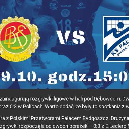
i zainaugurują rozgrywki ligowe w hali pod Dębowcem. D
az 0:3 w Policach. Warto dodać, że były to spotkania z w
agra z Polskimi Przetworami Pałacem Bydgoszcz. Drużyn
rozgrywki rozpoczęła od dwóch porażek – 0:3 z E.Lecler