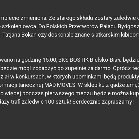
ecie zmieniona. Ze starego składu zostały zaledwie dwi
ego szkoleniowca. Do Polskich Przetworów Pałacu Bydgoszcz
 Tatjana Bokan czy doskonale znane siatkarskim kibico
no na godzinę 15:00, BKS BOSTIK Bielsko-Biała będzie m
c będzie mógł zobaczyć go zupełnie za darmo. Oprócz t
 udział w konkursach, w których upominkami będą produk
rmacji tanecznej MAD MOVES. W sklepiku z gadżetami, 
 Co więcej podczas pierwszego meczu będzie można kupi
edaży trafi zaledwie 100 sztuk! Serdecznie zapraszamy!