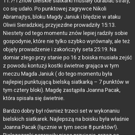
11:7! I znów bielskie siatkarki musiały odrabiać straty,
co się udało. Po punktowej zagrywce Nikoli
Abramajtys, bloku Magdy Janiuk i błędzie w ataku
Oliwii Sieradzkiej, przyjezdne prowadziły 15:13.
Niestety od tego momentu znów lepiej radziły sobie
gospodynie, które nie tylko szybko wyrównały, ale też
objęły prowadzenie i zakończyły seta 25:19. Na
domiar złego przy stanie po 16 z boiska musiała zejść
z powodu kontuzji kostki świetnie grająca w tym
meczu Magda Janiuk ( do tego momentu była
najlepiej punktującą bielską siatkarką – 7 punktów w
tym cztery bloki). Magdę zastąpiła Joanna Pacak,
która spisała się świetnie.
Bardzo dobry był również trzeci set w wykonaniu
bielskich siatkarek. Najlepszą na boisku była właśnie
Joanna Pacak (łącznie w tym secie 8 punktów!).