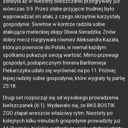
zdobyła aż 4! Niestety bielszczanki przegrywały już
wówczas 5:9. Przez słabe przyjęcie trudniej było
wyprowadzać im ataki, z czego skrzętnie korzystały
gospodynie. Świetnie w kontrze radziła sobie
atakująca mieleckiej ekipy Oliwia Sieradzka. Znów
dobry mecz rozgrywała również Aleksandra Kazała,
która po powrocie do Polski, w niemal każdym
spotkaniu pokazuje swoją wartość. Mimo przewagi
gospodyń, podopiecznym trenera Bartłomieja
Piekarczyka udało się wyrównać na po 11. Później
lepiej radziły sobie gospodynie, które wygrały tę partię
25:18.
Drugi set rozpoczął się od wysokiego prowadzenia
bielszczanek (6:1). Wydawało się, że BKS BOSTIK
ZGO złapał wreszcie właściwy rytm. Niestety po
kolejnych kilku minutach gospodynie prowadziły już