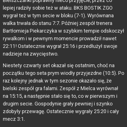
Bielszczanki poprawiły nieco przyjęcie, przez co
lepiej radziły sobie też w ataku. BKS BOSTIK ZGO
wygrał też w tym secie w bloku (7-1). Wyrównana
walka trwała do stanu 7:7. Później zespół trenera
Bartłomieja Piekarczyka w szybkim tempie odskoczył
rywalkom i w pewnym momencie prowadził nawet
22:11! Ostatecznie wygrał 25:16 i przedłużył swoje
nadzieje na zwycięstwo.
Niestety czwarty set okazał się ostatnim, choć na
początku tego seta prym wiodły przyjezdne (10:5). Po
raz kolejny jednak w tym sezonie okazało się, że
bielski zespół gra falami. Zespół z Mielca wyrównał
na 15:15, a następnie stało się to, co w pierwszym i
drugim secie. Gospodynie grały pewniej i szynko
zdobyły przewagę. Ostatecznie wygrały 25:20 i cały
mecz 3:1.