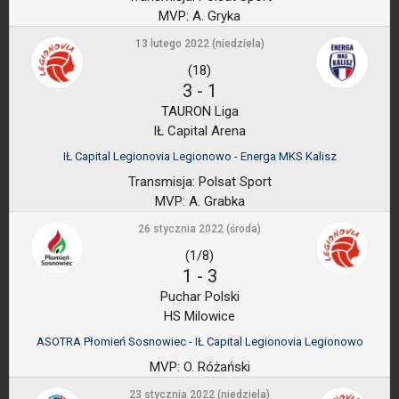
MVP:
A. Gryka
13 lutego 2022 (niedziela)
(18)
3
-
1
TAURON Liga
IŁ Capital Arena
IŁ Capital Legionovia Legionowo - Energa MKS Kalisz
Transmisja:
Polsat Sport
MVP:
A. Grabka
26 stycznia 2022 (środa)
(1/8)
1
-
3
Puchar Polski
HS Milowice
ASOTRA Płomień Sosnowiec - IŁ Capital Legionovia Legionowo
MVP:
O. Różański
23 stycznia 2022 (niedziela)