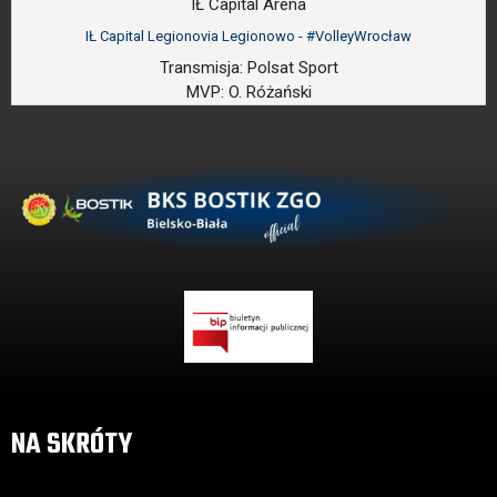
IŁ Capital Arena
IŁ Capital Legionovia Legionowo - #VolleyWrocław
Transmisja:
Polsat Sport
MVP:
O. Różański
NA SKRÓTY