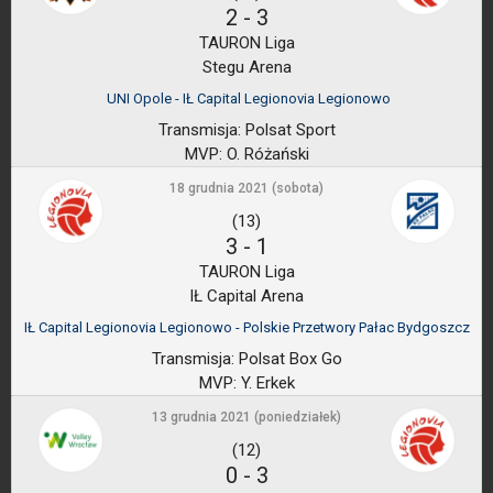
2
-
3
TAURON Liga
Stegu Arena
UNI Opole - IŁ Capital Legionovia Legionowo
Transmisja:
Polsat Sport
MVP:
O. Różański
18 grudnia 2021 (sobota)
(13)
3
-
1
TAURON Liga
IŁ Capital Arena
IŁ Capital Legionovia Legionowo - Polskie Przetwory Pałac Bydgoszcz
Transmisja:
Polsat Box Go
MVP:
Y. Erkek
13 grudnia 2021 (poniedziałek)
(12)
0
-
3