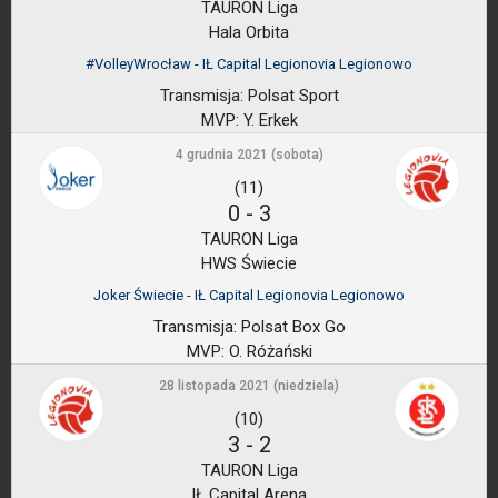
TAURON Liga
Hala Orbita
#VolleyWrocław - IŁ Capital Legionovia Legionowo
Transmisja:
Polsat Sport
MVP:
Y. Erkek
4 grudnia 2021 (sobota)
(11)
0
-
3
TAURON Liga
HWS Świecie
Joker Świecie - IŁ Capital Legionovia Legionowo
Transmisja:
Polsat Box Go
MVP:
O. Różański
28 listopada 2021 (niedziela)
(10)
3
-
2
TAURON Liga
IŁ Capital Arena