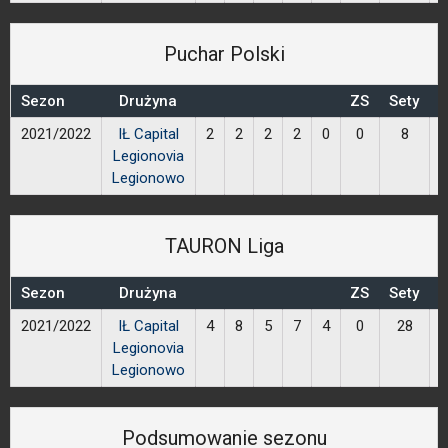
Puchar Polski
Sezon
Drużyna
ZS
Sety
P
2021/2022
IŁ Capital
2
2
2
2
0
0
8
Legionovia
Legionowo
TAURON Liga
Sezon
Drużyna
ZS
Sety
P
2021/2022
IŁ Capital
4
8
5
7
4
0
28
Legionovia
Legionowo
Podsumowanie sezonu