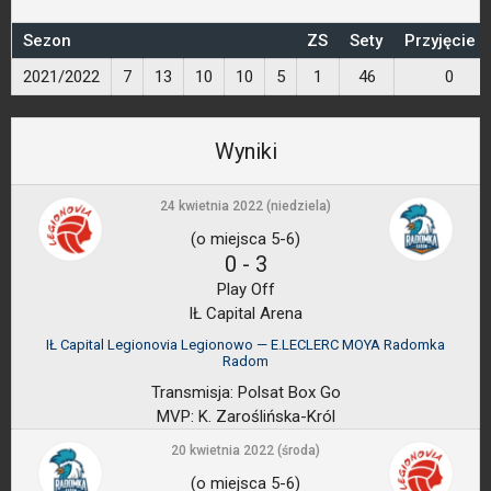
Sezon
ZS
Sety
Przyjęcie 
2021/2022
7
13
10
10
5
1
46
0
Wyniki
24 kwietnia 2022 (niedziela)
(o miejsca 5-6)
0
-
3
Play Off
IŁ Capital Arena
IŁ Capital Legionovia Legionowo — E.LECLERC MOYA Radomka
Radom
Transmisja:
Polsat Box Go
MVP:
K. Zaroślińska-Król
20 kwietnia 2022 (środa)
(o miejsca 5-6)