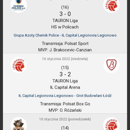
(16)
3
-
0
TAURON Liga
HS w Policach
Grupa Azoty Chemik Police - IŁ Capital Legionovia Legionowo
Transmisja:
Polsat Sport
MVP:
J. Brakocevic-Canzian
16 stycznia 2022 (niedziela)
(15)
3
-
2
TAURON Liga
IŁ Capital Arena
IŁ Capital Legionovia Legionowo - Grot Budowlani Łódź
Transmisja:
Polsat Box Go
MVP:
O. Różański
10 stycznia 2022 (poniedziałek)
(14)