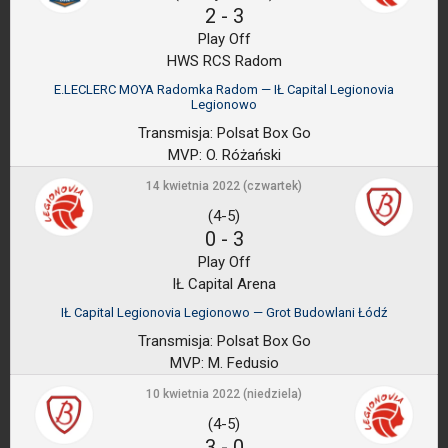
2
-
3
Play Off
HWS RCS Radom
E.LECLERC MOYA Radomka Radom — IŁ Capital Legionovia
Legionowo
Transmisja:
Polsat Box Go
MVP:
O. Różański
14 kwietnia 2022 (czwartek)
(4-5)
0
-
3
Play Off
IŁ Capital Arena
IŁ Capital Legionovia Legionowo — Grot Budowlani Łódź
Transmisja:
Polsat Box Go
MVP:
M. Fedusio
10 kwietnia 2022 (niedziela)
(4-5)
3
-
0