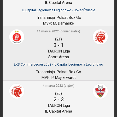
IŁ Capital Arena
IŁ Capital Legionovia Legionowo - Joker Świecie
Transmisja:
Polsat Box Go
MVP:
M. Damaske
14 marca 2022 (poniedziałek)
(21)
3
-
1
TAURON Liga
Sport Arena
ŁKS Commercecon Łódź - IŁ Capital Legionovia Legionowo
Transmisja:
Polsat Box Go
MVP:
P. Maj-Erwardt
4 marca 2022 (piątek)
(20)
2
-
3
TAURON Liga
IŁ Capital Arena