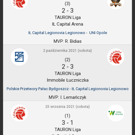
(3)
2
-
3
TAURON Liga
IŁ Capital Arena
IŁ Capital Legionovia Legionowo - UNI Opole
MVP:
R. Bidias
2 października 2021 (sobota)
(2)
2
-
3
TAURON Liga
Immobile Łuczniczka
Polskie Przetwory Pałac Bydgoszcz - IŁ Capital Legionovia Legionowo
MVP:
I. Lemańczyk
25 września 2021 (sobota)
(1)
3
-
1
TAURON Liga