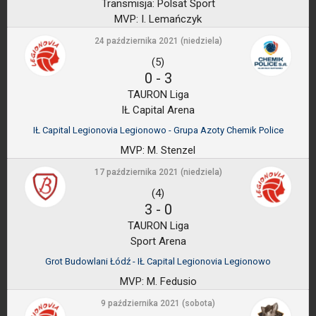
Transmisja:
Polsat Sport
MVP:
I. Lemańczyk
24 października 2021 (niedziela)
(5)
0
-
3
TAURON Liga
IŁ Capital Arena
IŁ Capital Legionovia Legionowo - Grupa Azoty Chemik Police
MVP:
M. Stenzel
17 października 2021 (niedziela)
(4)
3
-
0
TAURON Liga
Sport Arena
Grot Budowlani Łódź - IŁ Capital Legionovia Legionowo
MVP:
M. Fedusio
9 października 2021 (sobota)