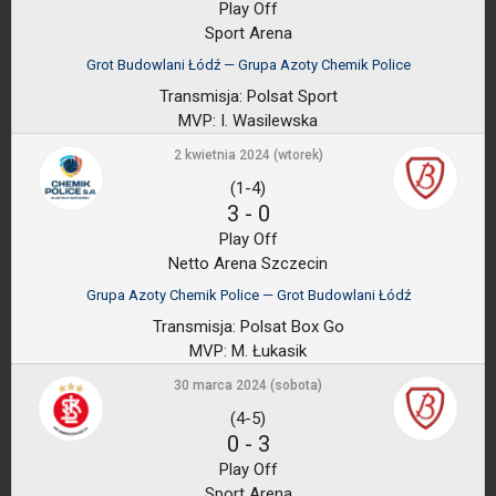
Play Off
Sport Arena
Grot Budowlani Łódź — Grupa Azoty Chemik Police
Transmisja:
Polsat Sport
MVP:
I. Wasilewska
2 kwietnia 2024 (wtorek)
(1-4)
3
-
0
Play Off
Netto Arena Szczecin
Grupa Azoty Chemik Police — Grot Budowlani Łódź
Transmisja:
Polsat Box Go
MVP:
M. Łukasik
30 marca 2024 (sobota)
(4-5)
0
-
3
Play Off
Sport Arena