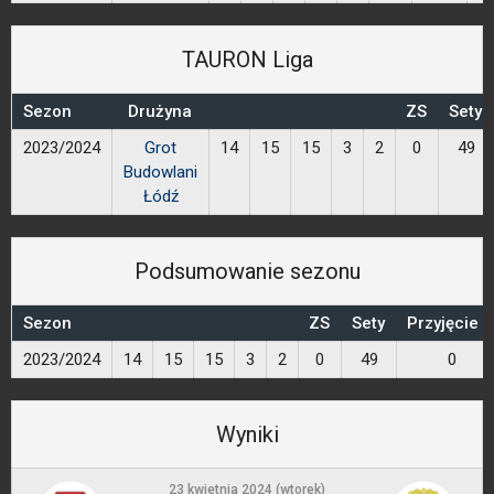
TAURON Liga
Sezon
Drużyna
ZS
Sety
2023/2024
Grot
14
15
15
3
2
0
49
Budowlani
Łódź
Podsumowanie sezonu
Sezon
ZS
Sety
Przyjęcie 
2023/2024
14
15
15
3
2
0
49
0
Wyniki
23 kwietnia 2024 (wtorek)