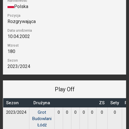
Narodowość
Polska
Pozycja
Rozgrywająca
Data urodzenia
10.04.2002
Wzrost
180
Sezon
2023/2024
Play Off
Sezon
Drużyna
ZS
Sety
Pr
2023/2024
Grot
0
0
0
0
0
0
0
Budowlani
Łódź