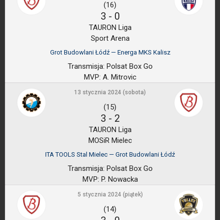
(16)
3
-
0
TAURON Liga
Sport Arena
Grot Budowlani Łódź — Energa MKS Kalisz
Transmisja:
Polsat Box Go
MVP:
A. Mitrovic
13 stycznia 2024 (sobota)
(15)
3
-
2
TAURON Liga
MOSiR Mielec
ITA TOOLS Stal Mielec — Grot Budowlani Łódź
Transmisja:
Polsat Box Go
MVP:
P. Nowacka
5 stycznia 2024 (piątek)
(14)