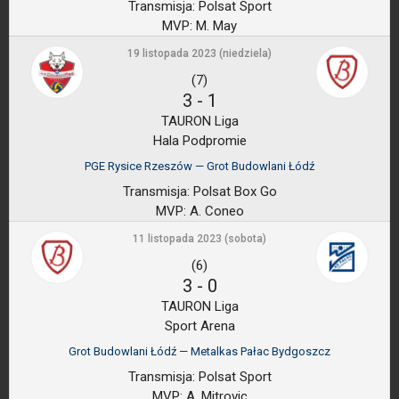
Transmisja:
Polsat Sport
MVP:
M. May
19 listopada 2023 (niedziela)
(7)
3
-
1
TAURON Liga
Hala Podpromie
PGE Rysice Rzeszów — Grot Budowlani Łódź
Transmisja:
Polsat Box Go
MVP:
A. Coneo
11 listopada 2023 (sobota)
(6)
3
-
0
TAURON Liga
Sport Arena
Grot Budowlani Łódź — Metalkas Pałac Bydgoszcz
Transmisja:
Polsat Sport
MVP:
A. Mitrovic