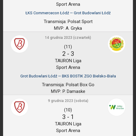
Sport Arena
ŁKS Commercecon Łódź — Grot Budowlani Łódź
Transmisja:
Polsat Sport
MVP:
A. Gryka
14 grudnia 2023 (czwartek)
(11)
2
-
3
TAURON Liga
Sport Arena
Grot Budowlani Łódź — BKS BOSTIK ZGO Bielsko-Biała
Transmisja:
Polsat Box Go
MVP:
P. Damaske
9 grudnia 2023 (sobota)
(10)
3
-
1
TAURON Liga
Sport Arena