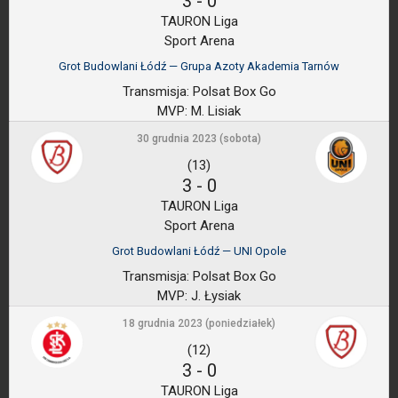
3
-
0
TAURON Liga
Sport Arena
Grot Budowlani Łódź — Grupa Azoty Akademia Tarnów
Transmisja:
Polsat Box Go
MVP:
M. Lisiak
30 grudnia 2023 (sobota)
(13)
3
-
0
TAURON Liga
Sport Arena
Grot Budowlani Łódź — UNI Opole
Transmisja:
Polsat Box Go
MVP:
J. Łysiak
18 grudnia 2023 (poniedziałek)
(12)
3
-
0
TAURON Liga