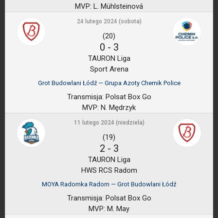
MVP:
L. Mühlsteinová
24 lutego 2024 (sobota)
(20)
0
-
3
TAURON Liga
Sport Arena
Grot Budowlani Łódź — Grupa Azoty Chemik Police
Transmisja:
Polsat Box Go
MVP:
N. Mędrzyk
11 lutego 2024 (niedziela)
(19)
2
-
3
TAURON Liga
HWS RCS Radom
MOYA Radomka Radom — Grot Budowlani Łódź
Transmisja:
Polsat Box Go
MVP:
M. May