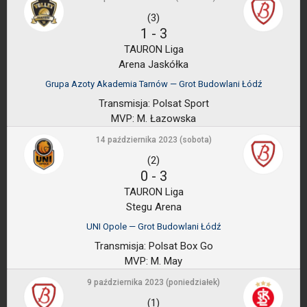
(3)
1
-
3
TAURON Liga
Arena Jaskółka
Grupa Azoty Akademia Tarnów — Grot Budowlani Łódź
Transmisja:
Polsat Sport
MVP:
M. Łazowska
14 października 2023 (sobota)
(2)
0
-
3
TAURON Liga
Stegu Arena
UNI Opole — Grot Budowlani Łódź
Transmisja:
Polsat Box Go
MVP:
M. May
9 października 2023 (poniedziałek)
(1)