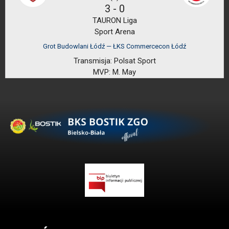
3
-
0
TAURON Liga
Sport Arena
Grot Budowlani Łódź — ŁKS Commercecon Łódź
Transmisja:
Polsat Sport
MVP:
M. May