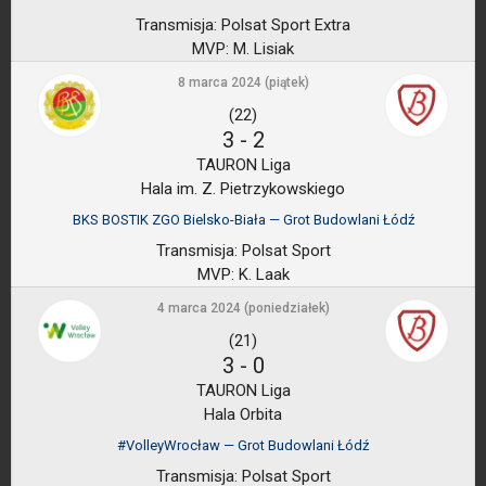
Transmisja:
Polsat Sport Extra
MVP:
M. Lisiak
8 marca 2024 (piątek)
(22)
3
-
2
TAURON Liga
Hala im. Z. Pietrzykowskiego
BKS BOSTIK ZGO Bielsko-Biała — Grot Budowlani Łódź
Transmisja:
Polsat Sport
MVP:
K. Laak
4 marca 2024 (poniedziałek)
(21)
3
-
0
TAURON Liga
Hala Orbita
#VolleyWrocław — Grot Budowlani Łódź
Transmisja:
Polsat Sport