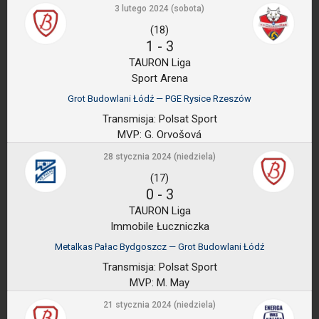
3 lutego 2024 (sobota)
(18)
1
-
3
TAURON Liga
Sport Arena
Grot Budowlani Łódź — PGE Rysice Rzeszów
Transmisja:
Polsat Sport
MVP:
G. Orvošová
28 stycznia 2024 (niedziela)
(17)
0
-
3
TAURON Liga
Immobile Łuczniczka
Metalkas Pałac Bydgoszcz — Grot Budowlani Łódź
Transmisja:
Polsat Sport
MVP:
M. May
21 stycznia 2024 (niedziela)