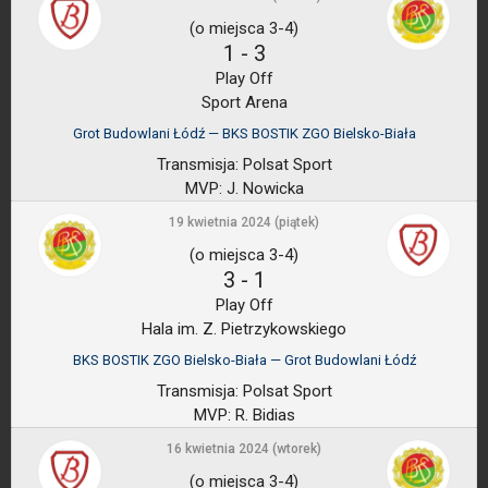
(o miejsca 3-4)
1
-
3
Play Off
Sport Arena
Grot Budowlani Łódź — BKS BOSTIK ZGO Bielsko-Biała
Transmisja:
Polsat Sport
MVP:
J. Nowicka
19 kwietnia 2024 (piątek)
(o miejsca 3-4)
3
-
1
Play Off
Hala im. Z. Pietrzykowskiego
BKS BOSTIK ZGO Bielsko-Biała — Grot Budowlani Łódź
Transmisja:
Polsat Sport
MVP:
R. Bidias
16 kwietnia 2024 (wtorek)
(o miejsca 3-4)