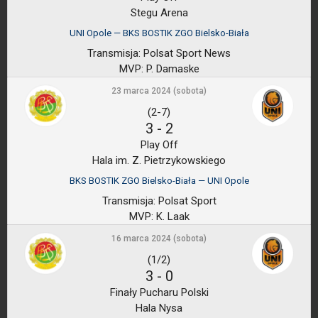
Stegu Arena
UNI Opole — BKS BOSTIK ZGO Bielsko-Biała
Transmisja:
Polsat Sport News
MVP:
P. Damaske
23 marca 2024 (sobota)
(2-7)
3
-
2
Play Off
Hala im. Z. Pietrzykowskiego
BKS BOSTIK ZGO Bielsko-Biała — UNI Opole
Transmisja:
Polsat Sport
MVP:
K. Laak
16 marca 2024 (sobota)
(1/2)
3
-
0
Finały Pucharu Polski
Hala Nysa