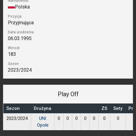
Narodowość
Polska
Pozycja
Przyjmująca
Data urodzenia
06.03.1995
Wzrost
183
Sezon
2023/2024
Play Off
Sezon
Drużyna
ZS
Sety
Prz
2023/2024
UNI
0
0
0
0
0
0
0
Opole