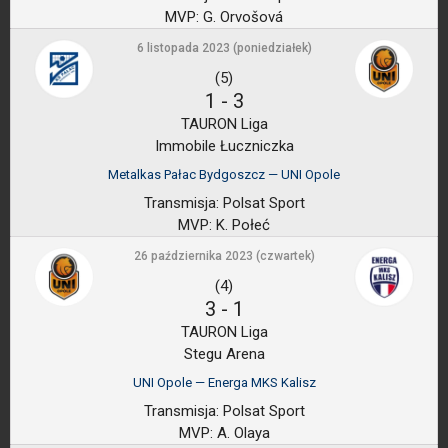
MVP:
G. Orvošová
6 listopada 2023 (poniedziałek)
(5)
1
-
3
TAURON Liga
Immobile Łuczniczka
Metalkas Pałac Bydgoszcz — UNI Opole
Transmisja:
Polsat Sport
MVP:
K. Połeć
26 października 2023 (czwartek)
(4)
3
-
1
TAURON Liga
Stegu Arena
UNI Opole — Energa MKS Kalisz
Transmisja:
Polsat Sport
MVP:
A. Olaya