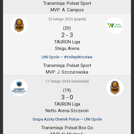
Transmisja:
Polsat Sport
MVP:
A. Campos
23 lutego 2024 (piątek)
(20)
2
-
3
TAURON Liga
Stegu Arena
UNI Opole — #VolleyWrocław
Transmisja:
Polsat Sport
MVP:
J. Szczurowska
11 lutego 2024 (niedziela)
(19)
3
-
0
TAURON Liga
Netto Arena Szczecin
Grupa Azoty Chemik Police — UNI Opole
Transmisja:
Polsat Box Go