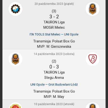
20 października 2023 (piątek)
(3)
3
-
2
TAURON Liga
MOSiR Mielec
ITA TOOLS Stal Mielec — UNI Opole
Transmisja:
Polsat Box Go
MVP:
W. Gierszewska
14 października 2023 (sobota)
(2)
0
-
3
TAURON Liga
Stegu Arena
UNI Opole — Grot Budowlani Łódź
Transmisja:
Polsat Box Go
MVP:
M. May
10 października 2023 (wtorek)