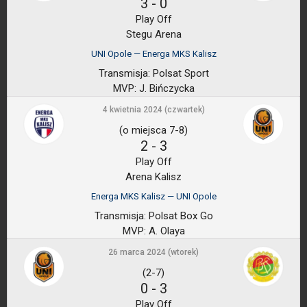
3
-
0
Play Off
Stegu Arena
UNI Opole — Energa MKS Kalisz
Transmisja:
Polsat Sport
MVP:
J. Bińczycka
4 kwietnia 2024 (czwartek)
(o miejsca 7-8)
2
-
3
Play Off
Arena Kalisz
Energa MKS Kalisz — UNI Opole
Transmisja:
Polsat Box Go
MVP:
A. Olaya
26 marca 2024 (wtorek)
(2-7)
0
-
3
Play Off