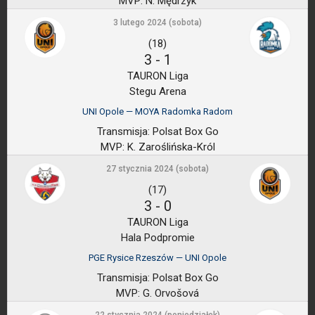
MVP:
N. Mędrzyk
3 lutego 2024 (sobota)
(18)
3
-
1
TAURON Liga
Stegu Arena
UNI Opole — MOYA Radomka Radom
Transmisja:
Polsat Box Go
MVP:
K. Zaroślińska-Król
27 stycznia 2024 (sobota)
(17)
3
-
0
TAURON Liga
Hala Podpromie
PGE Rysice Rzeszów — UNI Opole
Transmisja:
Polsat Box Go
MVP:
G. Orvošová