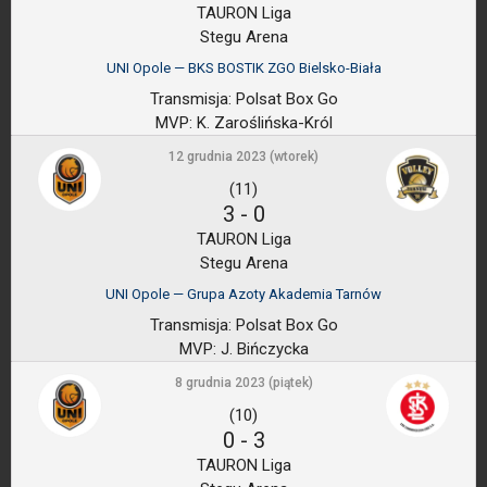
TAURON Liga
Stegu Arena
UNI Opole — BKS BOSTIK ZGO Bielsko-Biała
Transmisja:
Polsat Box Go
MVP:
K. Zaroślińska-Król
12 grudnia 2023 (wtorek)
(11)
3
-
0
TAURON Liga
Stegu Arena
UNI Opole — Grupa Azoty Akademia Tarnów
Transmisja:
Polsat Box Go
MVP:
J. Bińczycka
8 grudnia 2023 (piątek)
(10)
0
-
3
TAURON Liga