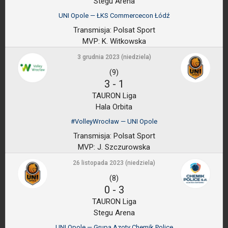
Stegu Arena
UNI Opole — ŁKS Commercecon Łódź
Transmisja:
Polsat Sport
MVP:
K. Witkowska
3 grudnia 2023 (niedziela)
(9)
3
-
1
TAURON Liga
Hala Orbita
#VolleyWrocław — UNI Opole
Transmisja:
Polsat Sport
MVP:
J. Szczurowska
26 listopada 2023 (niedziela)
(8)
0
-
3
TAURON Liga
Stegu Arena
UNI Opole — Grupa Azoty Chemik Police