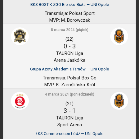
BKS BOSTIK ZGO Bielsko-Biała — UNI Opole
Transmisja:
Polsat Sport
MVP:
M. Borowczak
8 marca 2024 (piątek)
(22)
0
-
3
TAURON Liga
Arena Jaskółka
Grupa Azoty Akademia Tarnów — UNI Opole
Transmisja:
Polsat Box Go
MVP:
K. Zaroślińska-Król
4 marca 2024 (poniedziałek)
(21)
3
-
1
TAURON Liga
Sport Arena
ŁKS Commercecon Łódź — UNI Opole