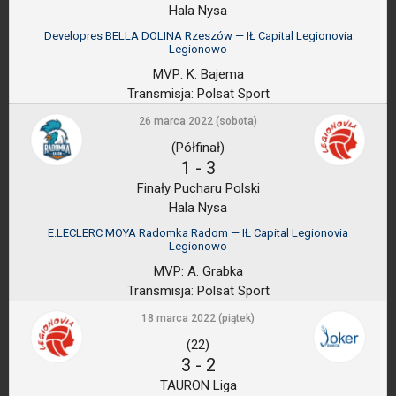
Hala Nysa
Developres BELLA DOLINA Rzeszów — IŁ Capital Legionovia
Legionowo
MVP:
K. Bajema
Transmisja:
Polsat Sport
26 marca 2022 (sobota)
(Półfinał)
1
-
3
Finały Pucharu Polski
Hala Nysa
E.LECLERC MOYA Radomka Radom — IŁ Capital Legionovia
Legionowo
MVP:
A. Grabka
Transmisja:
Polsat Sport
18 marca 2022 (piątek)
(22)
3
-
2
TAURON Liga