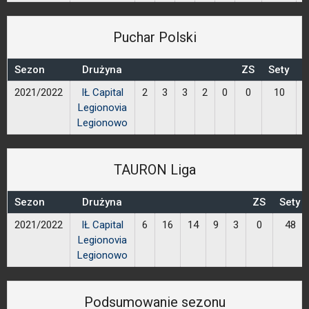
Puchar Polski
Sezon
Drużyna
ZS
Sety
P
2021/2022
IŁ Capital
2
3
3
2
0
0
10
Legionovia
Legionowo
TAURON Liga
Sezon
Drużyna
ZS
Sety
2021/2022
IŁ Capital
6
16
14
9
3
0
48
Legionovia
Legionowo
Podsumowanie sezonu