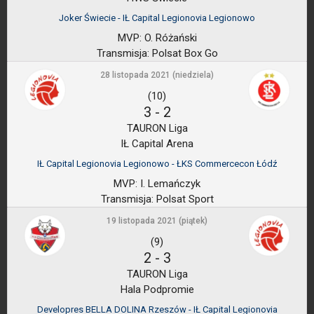
Joker Świecie - IŁ Capital Legionovia Legionowo
MVP:
O. Różański
Transmisja:
Polsat Box Go
28 listopada 2021 (niedziela)
(10)
3
-
2
TAURON Liga
IŁ Capital Arena
IŁ Capital Legionovia Legionowo - ŁKS Commercecon Łódź
MVP:
I. Lemańczyk
Transmisja:
Polsat Sport
19 listopada 2021 (piątek)
(9)
2
-
3
TAURON Liga
Hala Podpromie
Developres BELLA DOLINA Rzeszów - IŁ Capital Legionovia