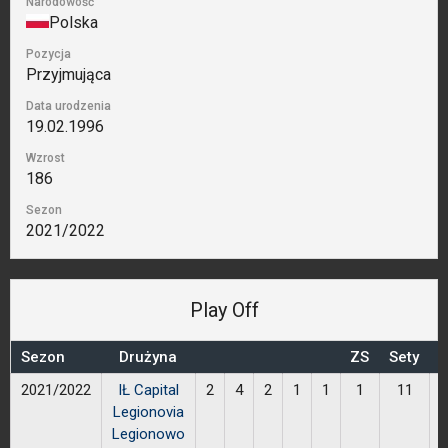
Narodowość
Polska
Pozycja
Przyjmująca
Data urodzenia
19.02.1996
Wzrost
186
Sezon
2021/2022
Play Off
Sezon
Drużyna
ZS
Sety
P
2021/2022
IŁ Capital
2
4
2
1
1
1
11
Legionovia
Legionowo