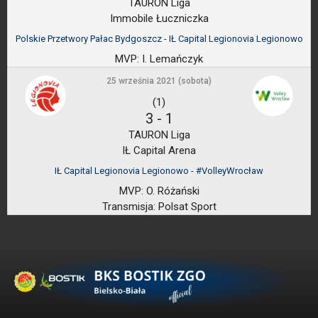
TAURON Liga
Immobile Łuczniczka
Polskie Przetwory Pałac Bydgoszcz - IŁ Capital Legionovia Legionowo
MVP:
I. Lemańczyk
25 września 2021 (sobota)
(1)
3
-
1
TAURON Liga
IŁ Capital Arena
IŁ Capital Legionovia Legionowo - #VolleyWrocław
MVP:
O. Różański
Transmisja:
Polsat Sport