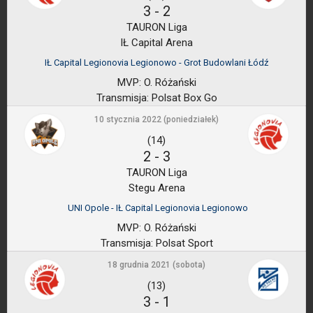
3
-
2
TAURON Liga
IŁ Capital Arena
IŁ Capital Legionovia Legionowo - Grot Budowlani Łódź
MVP:
O. Różański
Transmisja:
Polsat Box Go
10 stycznia 2022 (poniedziałek)
(14)
2
-
3
TAURON Liga
Stegu Arena
UNI Opole - IŁ Capital Legionovia Legionowo
MVP:
O. Różański
Transmisja:
Polsat Sport
18 grudnia 2021 (sobota)
(13)
3
-
1