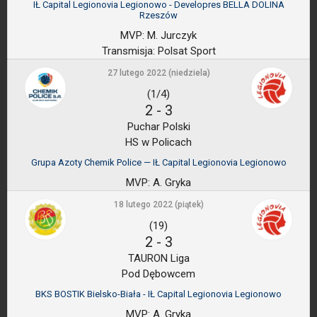
IŁ Capital Legionovia Legionowo - Developres BELLA DOLINA
Rzeszów
MVP:
M. Jurczyk
Transmisja:
Polsat Sport
27 lutego 2022 (niedziela)
(1/4)
2
-
3
Puchar Polski
HS w Policach
Grupa Azoty Chemik Police — IŁ Capital Legionovia Legionowo
MVP:
A. Gryka
18 lutego 2022 (piątek)
(19)
2
-
3
TAURON Liga
Pod Dębowcem
BKS BOSTIK Bielsko-Biała - IŁ Capital Legionovia Legionowo
MVP:
A. Gryka