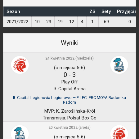
Sezon
ZS
Sety
Przyjęcie
2021/2022
10
23
19
12
4
1
69
0
Wyniki
24 kwietnia 2022 (niedziela)
(o miejsca 5-6)
0
-
3
Play Off
IŁ Capital Arena
IŁ Capital Legionovia Legionowo — E.LECLERC MOYA Radomka
Radom
MVP:
K. Zaroślińska-Król
Transmisja:
Polsat Box Go
20 kwietnia 2022 (środa)
(o miejsca 5-6)