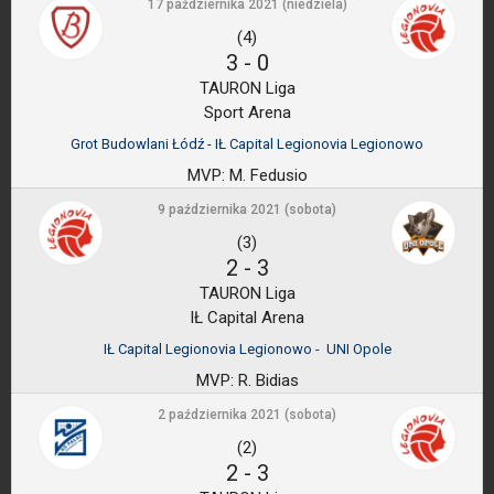
17 października 2021 (niedziela)
(4)
3
-
0
TAURON Liga
Sport Arena
Grot Budowlani Łódź - IŁ Capital Legionovia Legionowo
MVP:
M. Fedusio
9 października 2021 (sobota)
(3)
2
-
3
TAURON Liga
IŁ Capital Arena
IŁ Capital Legionovia Legionowo - UNI Opole
MVP:
R. Bidias
2 października 2021 (sobota)
(2)
2
-
3