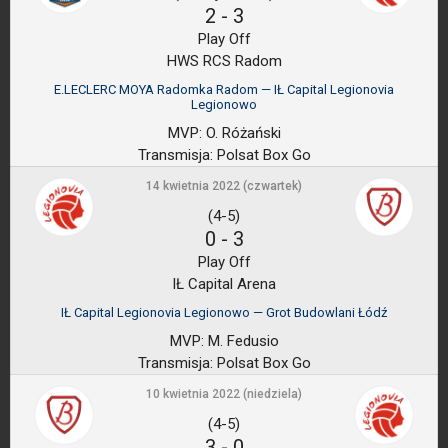
2
-
3
Play Off
HWS RCS Radom
E.LECLERC MOYA Radomka Radom — IŁ Capital Legionovia
Legionowo
MVP:
O. Różański
Transmisja:
Polsat Box Go
14 kwietnia 2022 (czwartek)
(4-5)
0
-
3
Play Off
IŁ Capital Arena
IŁ Capital Legionovia Legionowo — Grot Budowlani Łódź
MVP:
M. Fedusio
Transmisja:
Polsat Box Go
10 kwietnia 2022 (niedziela)
(4-5)
3
-
0