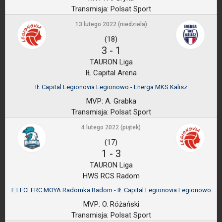
Transmisja:
Polsat Sport
13 lutego 2022 (niedziela)
(18)
3
-
1
TAURON Liga
IŁ Capital Arena
IŁ Capital Legionovia Legionowo - Energa MKS Kalisz
MVP:
A. Grabka
Transmisja:
Polsat Sport
4 lutego 2022 (piątek)
(17)
1
-
3
TAURON Liga
HWS RCS Radom
E.LECLERC MOYA Radomka Radom - IŁ Capital Legionovia Legionowo
MVP:
O. Różański
Transmisja:
Polsat Sport