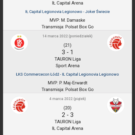
IŁ Capital Arena
IŁ Capital Legionovia Legionowo - Joker Świecie
MVP:
M. Damaske
Transmisja:
Polsat Box Go
14 marca 2022 (poniedziałek)
(21)
3
-
1
TAURON Liga
Sport Arena
ŁKS Commercecon Łódź - IŁ Capital Legionovia Legionowo
MVP:
P. Maj-Erwardt
Transmisja:
Polsat Box Go
4 marca 2022 (piątek)
(20)
2
-
3
TAURON Liga
IŁ Capital Arena