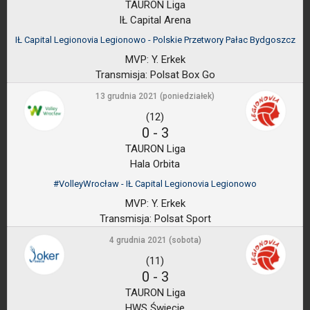
TAURON Liga
IŁ Capital Arena
IŁ Capital Legionovia Legionowo - Polskie Przetwory Pałac Bydgoszcz
MVP:
Y. Erkek
Transmisja:
Polsat Box Go
13 grudnia 2021 (poniedziałek)
(12)
0
-
3
TAURON Liga
Hala Orbita
#VolleyWrocław - IŁ Capital Legionovia Legionowo
MVP:
Y. Erkek
Transmisja:
Polsat Sport
4 grudnia 2021 (sobota)
(11)
0
-
3
TAURON Liga
HWS Świecie