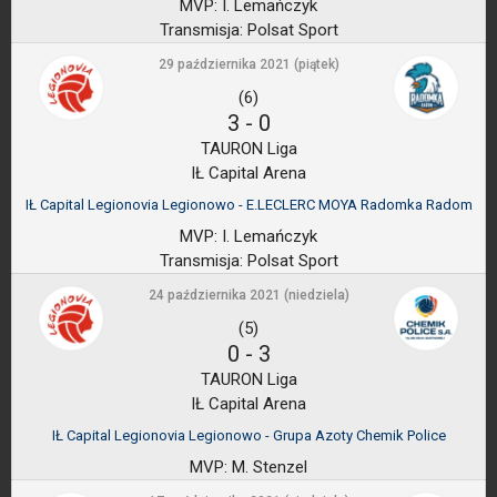
MVP:
I. Lemańczyk
Transmisja:
Polsat Sport
29 października 2021 (piątek)
(6)
3
-
0
TAURON Liga
IŁ Capital Arena
IŁ Capital Legionovia Legionowo - E.LECLERC MOYA Radomka Radom
MVP:
I. Lemańczyk
Transmisja:
Polsat Sport
24 października 2021 (niedziela)
(5)
0
-
3
TAURON Liga
IŁ Capital Arena
IŁ Capital Legionovia Legionowo - Grupa Azoty Chemik Police
MVP:
M. Stenzel