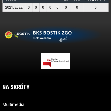
2021/2022
0
0
0
0
0
0
0
0
NA SKRÓTY
Multimedia