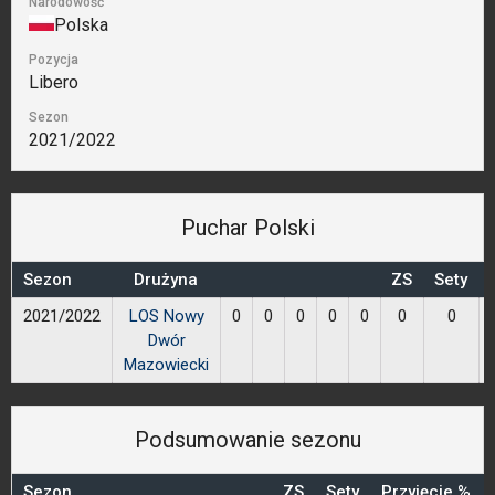
Narodowość
Polska
Pozycja
Libero
Sezon
2021/2022
Puchar Polski
Sezon
Drużyna
ZS
Sety
2021/2022
LOS Nowy
0
0
0
0
0
0
0
Dwór
Mazowiecki
Podsumowanie sezonu
Sezon
ZS
Sety
Przyjęcie %