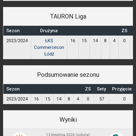
TAURON Liga
Sezon
Drużyna
ZS
S
2023/2024
ŁKS
16
15
14
8
4
0
Commercecon
Łódź
Podsumowanie sezonu
Sezon
ZS
Sety
Przyjęcie 
2023/2024
16
15
14
8
4
0
57
0
Wyniki
13 kwietnia 2024 (sobota)