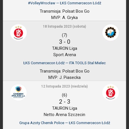
#VolleyWrocław — ŁKS Commercecon Łódź
Transmisja:
Polsat Box Go
MVP:
A. Gryka
18 listopada 2023 (sobota)
(7)
3
-
0
TAURON Liga
Sport Arena
ŁKS Commercecon Łódź — ITA TOOLS Stal Mielec
Transmisja:
Polsat Box Go
MVP:
J. Piasecka
12 listopada 2023 (niedziela)
(6)
2
-
3
TAURON Liga
Netto Arena Szczecin
Grupa Azoty Chemik Police — ŁKS Commercecon Łódź