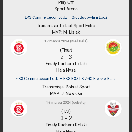
Play Off
Sport Arena
ŁKS Commercecon Łódź — Grot Budowlani Łódź
Transmisja:
Polsat Sport Extra
MVP:
M. Lisiak
17 marca 2024 (niedziela)
(Finał)
2
-
3
Finały Pucharu Polski
Hala Nysa
ŁKS Commercecon Łódź — BKS BOSTIK ZGO Bielsko-Biała
Transmisja:
Polsat Sport
MVP:
J. Nowicka
16 marca 2024 (sobota)
(1/2)
3
-
2
Finały Pucharu Polski
Hala Nysa