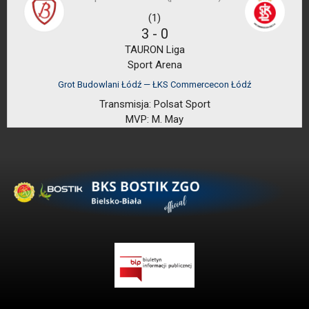
(1)
3
-
0
TAURON Liga
Sport Arena
Grot Budowlani Łódź — ŁKS Commercecon Łódź
Transmisja:
Polsat Sport
MVP:
M. May