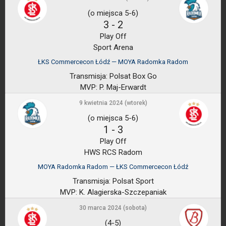
(o miejsca 5-6)
3
-
2
Play Off
Sport Arena
ŁKS Commercecon Łódź — MOYA Radomka Radom
Transmisja:
Polsat Box Go
MVP:
P. Maj-Erwardt
9 kwietnia 2024 (wtorek)
(o miejsca 5-6)
1
-
3
Play Off
HWS RCS Radom
MOYA Radomka Radom — ŁKS Commercecon Łódź
Transmisja:
Polsat Sport
MVP:
K. Alagierska-Szczepaniak
30 marca 2024 (sobota)
(4-5)