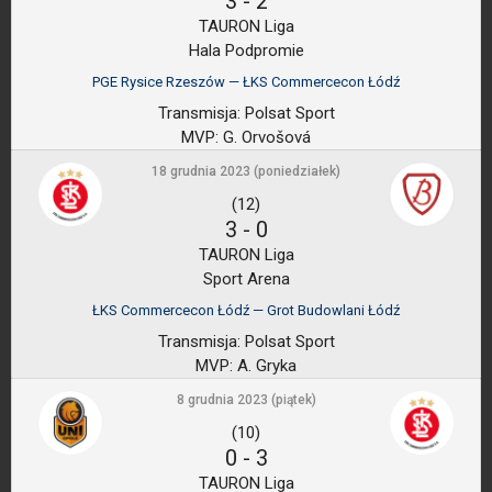
3
-
2
TAURON Liga
Hala Podpromie
PGE Rysice Rzeszów — ŁKS Commercecon Łódź
Transmisja:
Polsat Sport
MVP:
G. Orvošová
18 grudnia 2023 (poniedziałek)
(12)
3
-
0
TAURON Liga
Sport Arena
ŁKS Commercecon Łódź — Grot Budowlani Łódź
Transmisja:
Polsat Sport
MVP:
A. Gryka
8 grudnia 2023 (piątek)
(10)
0
-
3
TAURON Liga