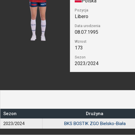
Polska
Pozycja
Libero
Data urodzenia
08.07.1995
Wzrost
173
Sezon
2023/2024
Libero
Sezon
Drużyna
2023/2024
BKS BOSTIK ZGO Bielsko-Biała