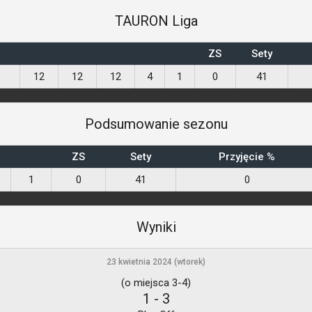
TAURON Liga
ZS
Sety
12
12
12
4
1
0
41
Podsumowanie sezonu
ZS
Sety
Przyjęcie %
1
0
41
0
Wyniki
23 kwietnia 2024 (wtorek)
(o miejsca 3-4)
1
-
3