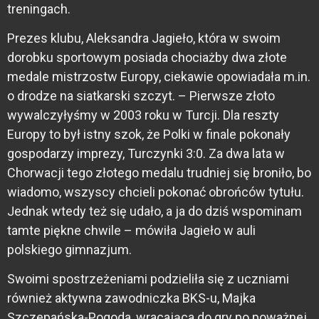
treningach.
Prezes klubu, Aleksandra Jagieło, która w swoim
dorobku sportowym posiada chociażby dwa złote
medale mistrzostw Europy, ciekawie opowiadała m.in.
o drodze na siatkarski szczyt. – Pierwsze złoto
wywalczyłyśmy w 2003 roku w Turcji. Dla reszty
Europy to był istny szok, że Polki w finale pokonały
gospodarzy imprezy, Turczynki 3:0. Za dwa lata w
Chorwacji tego złotego medalu trudniej się broniło, bo
wiadomo, wszyscy chcieli pokonać obrońców tytułu.
Jednak wtedy też się udało, a ja do dziś wspominam
tamte piękne chwile – mówiła Jagieło w auli
polskiego gimnazjum.
Swoimi spostrzeżeniami podzieliła się z uczniami
również aktywna zawodniczka BKS-u, Majka
Szczepańska-Pogoda, wracająca do gry po poważnej