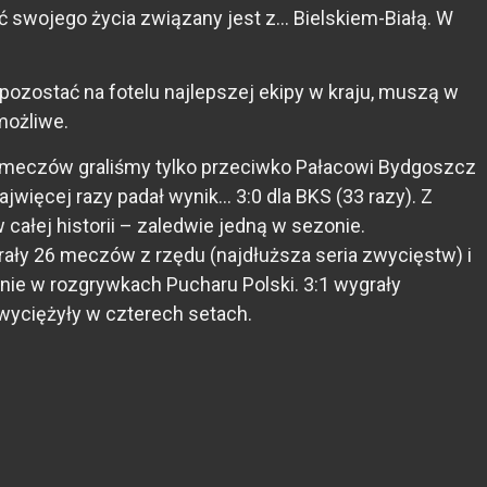
ść swojego życia związany jest z… Bielskiem-Białą. W
 pozostać na fotelu najlepszej ekipy w kraju, muszą w
emożliwe.
ej meczów graliśmy tylko przeciwko Pałacowi Bydgoszcz
jwięcej razy padał wynik… 3:0 dla BKS (33 razy). Z
całej historii – zaledwie jedną w sezonie.
grały 26 meczów z rzędu (najdłuższa seria zwycięstw) i
nie w rozgrywkach Pucharu Polski. 3:1 wygrały
zwyciężyły w czterech setach.