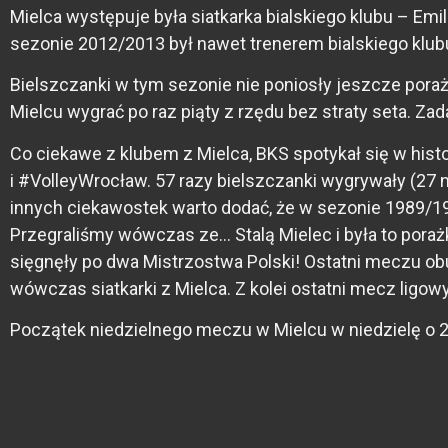
Mielca występuje była siatkarka bialskiego klubu – Emi
sezonie 2012/2013 był nawet trenerem bialskiego klub
Bielszczanki w tym sezonie nie poniosły jeszcze porażk
Mielcu wygrać po raz piąty z rzędu bez straty seta. Zad
Co ciekawe z klubem z Mielca, BKS spotykał się w his
i #VolleyWrocław. 57 razy bielszczanki wygrywały (27 n
innych ciekawostek warto dodać, że w sezonie 1989/199
Przegraliśmy wówczas ze… Stalą Mielec i była to porażk
sięgnęły po dwa Mistrzostwa Polski! Ostatni meczu ob
wówczas siatkarki z Mielca. Z kolei ostatni mecz ligo
Początek niedzielnego meczu w Mielcu w niedzielę o 2