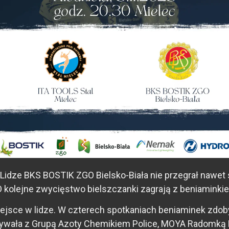
e BKS BOSTIK ZGO Bielsko-Biała nie przegrał nawet seta
t! O kolejne zwycięstwo bielszczanki zagrają z beniamink
miejsce w lidze. W czterech spotkaniach beniaminek zdob
grywała z Grupą Azoty Chemikiem Police, MOYA Radomką