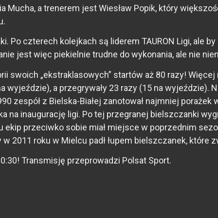
lia Mucha, a trenerem jest Wiesław Popik, który większo
u.
i. Po czterech kolejkach są liderem TAURON Ligi, ale by
anie jest więc piekielnie trudne do wykonania, ale nie ni
torii swoich „ekstraklasowych” startów aż 80 razy! Więc
a wyjeździe), a przegrywały 23 razy (15 na wyjeździe). Na
0 zespół z Bielska-Białej zanotował najmniej porażek w 
a na inaugurację ligi. Po tej przegranej bielszczanki wy
u ekip przeciwko sobie miał miejsce w poprzednim sezo
wy w 2011 roku w Mielcu padł łupem bielszczanek, które 
0:30! Transmisję przeprowadzi Polsat Sport.