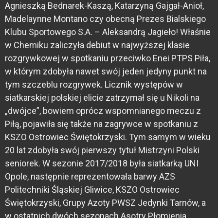
Agnieszką Bednarek-Kaszą, Katarzyną Gajgał-Anioł,
Madelaynne Montano czy obecną Prezes Bialskiego
Klubu Sportowego S.A. – Aleksandrą Jagieło! Właśnie
w Chemiku zaliczyła debiut w najwyższej klasie
rozgrywkowej w spotkaniu przeciwko Enei PTPS Piła,
w którym zdobyła nawet swój jeden jedyny punkt na
tym szczeblu rozgrywek. Licznik występów w
siatkarskiej polskiej elicie zatrzymał się u Nikoli na
„dwójce”, bowiem oprócz wspomnianego meczu z
Piłą, pojawiła się także na zagrywce w spotkaniu z
KSZO Ostrowiec Świętokrzyski. Tym samym w wieku
20 lat zdobyła swój pierwszy tytuł Mistrzyni Polski
seniorek. W sezonie 2017/2018 była siatkarką UNI
Opole, następnie reprezentowała barwy AZS
Politechniki Śląskiej Gliwice, KSZO Ostrowiec
Świętokrzyski, Grupy Azoty PWSZ Jedynki Tarnów, a
w ostatnich dwóch sezonach Asotry Płomienia