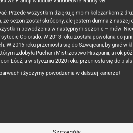
ała we Francji w klubie Vandoeuvre Nancy VB.
ować. Przede wszystkim dziękuję moim koleżankom z dru
e sezon został skrócony, ale jestem dumna z naszej cię
wszystkim powodzenia w następnym sezonie – mówi Nico
rsytecie Colorado. W 2013 roku została powołana do jun
 W 2016 roku przeniosła się do Szwajcarii, by grać w k
órym zdobyła Puchar i Mistrzostwo Hiszpanii, a rok późn
n Łódź, a w styczniu 2020 roku przeniosła się do bialski
barwach i życzymy powodzenia w dalszej karierze!
Szczegóły