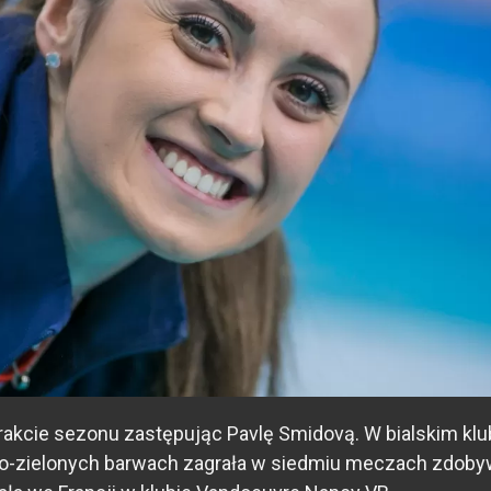
 trakcie sezonu zastępując Pavlę Smidovą. W bialskim k
o-zielonych barwach zagrała w siedmiu meczach zdobywa