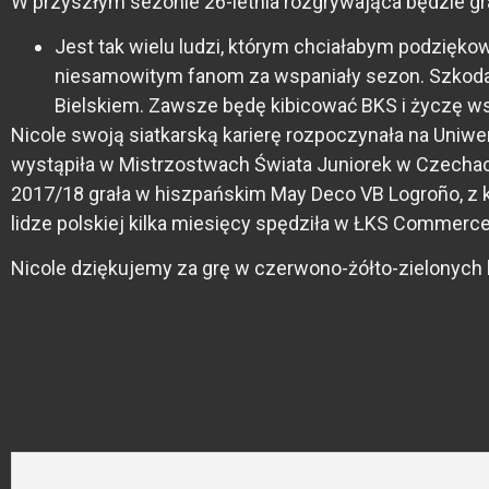
W przyszłym sezonie 26-letnia rozgrywająca będzie gr
Jest tak wielu ludzi, którym chciałabym podzięk
niesamowitym fanom za wspaniały sezon. Szkoda, ż
Bielskiem. Zawsze będę kibicować BKS i życzę 
Nicole swoją siatkarską karierę rozpoczynała na Uniwe
wystąpiła w Mistrzostwach Świata Juniorek w Czechach.
2017/18 grała w hiszpańskim May Deco VB Logroño, z kt
lidze polskiej kilka miesięcy spędziła w ŁKS Commerceco
Nicole dziękujemy za grę w czerwono-żółto-zielonych 