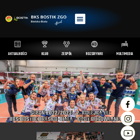
AKTUALNOŚCI
KLUB
ZESPÓŁ
ROZGRYWKI
MULTIMEDIA
SEZON 2022/2023 - 2. KOLEJKA TL:
BKS BOSTIK BIELSKO-BIAŁA - GROT BUDOWLANI ŁÓDŹ