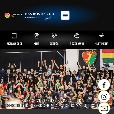
AKTUALNOŚCI
KLUB
ZESPÓŁ
ROZGRYWKI
MULTIMEDIA
SEZON 2021/2022 - 22. KOLEJKA TL:
BKS BOSTIK BIELSKO-BIAŁA – ŁKS COMMERCECON ŁÓDŹ