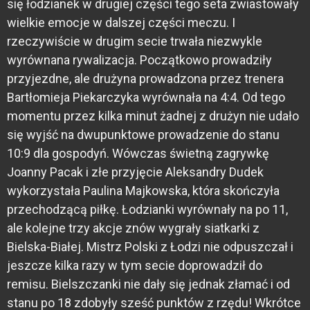
się łodzianek w drugiej części tego seta zwiastowały
wielkie emocje w dalszej części meczu. I
rzeczywiście w drugim secie trwała niezwykle
wyrównana rywalizacja. Początkowo prowadziły
przyjezdne, ale drużyna prowadzona przez trenera
Bartłomieja Piekarczyka wyrównała na 4:4. Od tego
momentu przez kilka minut żadnej z drużyn nie udało
się wyjść na dwupunktowe prowadzenie do stanu
10:9 dla gospodyń. Wówczas świetną zagrywkę
Joanny Pacak i złe przyjęcie Aleksandry Dudek
wykorzystała Paulina Majkowska, która skończyła
przechodzącą piłkę. Łodzianki wyrównały na po 11,
ale kolejne trzy akcje znów wygrały siatkarki z
Bielska-Białej. Mistrz Polski z Łodzi nie odpuszczał i
jeszcze kilka razy w tym secie doprowadził do
remisu. Bielszczanki nie dały się jednak złamać i od
stanu po 18 zdobyły sześć punktów z rzędu! Wkrótce