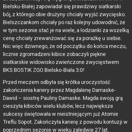
Bielsku-Białej zapowiadał się prawdziwy siatkarski
bój, z którego obie drużyny chciały wyjść zwycięsko.
Bielszczankom chciały po raz kolejny udowodnić, że
w tym sezonie stać je na wiele, a łodzianki za wszelką
cenę chciały zrewanżować się za porażkę u siebie.
Nic więc dziwnego, że od początku do końca meczu,
licznie zgromadzeni kibice zobaczyli piękne
siatkarskie widowisko zwieńczone zwycięstwem
BKS BOSTIK ZGO Bielsko-Biała 3:0!
Przed meczem odbyła się krótka uroczystość
zakończenia kariery przez Magdalenę Damaske-
Dawid – siostrę Pauliny Damaske. Magda swoją grą
cieszyła kibiców wielu klubów, lecz największe
sukcesy świętowała w nieistniejącym już Atomie
Treflu Sopot. Zakończyła karierę z powodu kontuzji w
poprzednim sezonie w wieku zaledwie 27 lat.