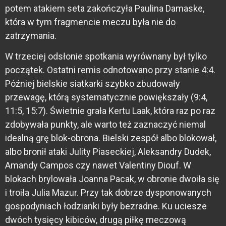
potem atakiem seta zakończyła Paulina Damaske,
która w tym fragmencie meczu była nie do
zatrzymania.
W trzeciej odsłonie spotkania wyrównany był tylko
początek. Ostatni remis odnotowano przy stanie 4:4.
Później bielskie siatkarki szybko zbudowały
przewagę, którą systematycznie powiększały (9:4,
11:5, 15:7). Świetnie grała Kertu Laak, która raz po raz
zdobywała punkty, ale warto też zaznaczyć niemal
idealną grę blok-obrona. Bielski zespół albo blokował,
albo bronił ataki Julity Piaseckiej, Aleksandry Dudek,
Amandy Campos czy nawet Valentiny Diouf. W
blokach brylowała Joanna Pacak, w obronie dwoiła się
i troiła Julia Mazur. Przy tak dobrze dysponowanych
gospodyniach łodzianki były bezradne. Ku uciesze
dwóch tysięcy kibiców, drugą piłkę meczową