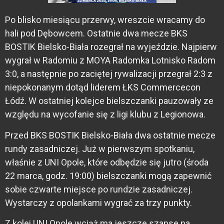
Po blisko miesiącu przerwy, wreszcie wracamy do
hali pod Dębowcem. Ostatnie dwa mecze BKS
BOSTIK Bielsko-Biała rozegrał na wyjeździe. Najpierw
wygrał w Radomiu z MOYA Radomka Lotnisko Radom
3:0, a następnie po zaciętej rywalizacji przegrał 2:3 z
niepokonanym dotąd liderem ŁKS Commercecon
Łódź. W ostatniej kolejce bielszczanki pauzowały ze
względu na wycofanie się z ligi klubu z Legionowa.
Przed BKS BOSTIK Bielsko-Biała dwa ostatnie mecze
rundy zasadniczej. Już w pierwszym spotkaniu,
właśnie z UNI Opole, które odbędzie się jutro (środa
22 marca, godz. 19:00) bielszczanki mogą zapewnić
sobie czwarte miejsce po rundzie zasadniczej.
Wystarczy z opolankami wygrać za trzy punkty.
Z kolei UNI Opole wciąż ma jeszcze szanse na