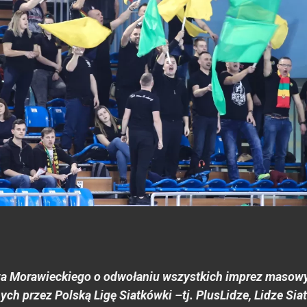
za Morawieckiego o odwołaniu wszystkich imprez masowy
ch przez Polską Ligę Siatkówki –tj. PlusLidze, Lidze Si