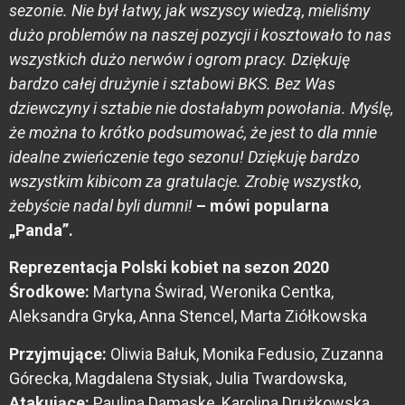
sezonie. Nie był łatwy, jak wszyscy wiedzą, mieliśmy
dużo problemów na naszej pozycji i kosztowało to nas
wszystkich dużo nerwów i ogrom pracy. Dziękuję
bardzo całej drużynie i sztabowi BKS. Bez Was
dziewczyny i sztabie nie dostałabym powołania. Myślę,
że można to krótko podsumować, że jest to dla mnie
idealne zwieńczenie tego sezonu! Dziękuję bardzo
wszystkim kibicom za gratulacje. Zrobię wszystko,
żebyście nadal byli dumni!
– mówi popularna
„Panda”.
Reprezentacja Polski kobiet na sezon 2020
Środkowe:
Martyna Świrad, Weronika Centka,
Aleksandra Gryka, Anna Stencel, Marta Ziółkowska
Przyjmujące:
Oliwia Bałuk, Monika Fedusio, Zuzanna
Górecka, Magdalena Stysiak, Julia Twardowska,
Atakujące:
Paulina Damaske, Karolina Drużkowska,