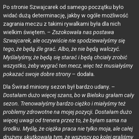
Po stronie Szwajcarek od samego początku było
widać dużą determinację, jakby w ogóle możliwość
zagrania meczu z takimi rywalkami była dla nich
wielkim świętem. –
Zszokowała nas postawa
Szwajcarek, ale oczywiście nie spodziewałyśmy się
tego, że będą źle grać. Albo, że nie będą walczyć.
Myślałyśmy, że będą się starać i będą chciały zrobić
wszystko, żeby wygrać ten mecz, więc też musiałyśmy
pokazać swoje dobre strony
– dodała.
Dla Świrad miniony sezon był bardzo udany. –
Dostałam dużo więcej szans, bo w Bielsku grałam cały
sezon. Trenowałyśmy bardzo ciężko i miałyśmy też
problemy zdrowotne na mojej pozycji. Dostałam dużo
więcej uwagi od trenera przez to, że byłam sama na
środku. Myślę, że ciężka praca nie tylko moja, ale całej
drużyny, skutkowała tym, że wszyscy po kolei graliśmy