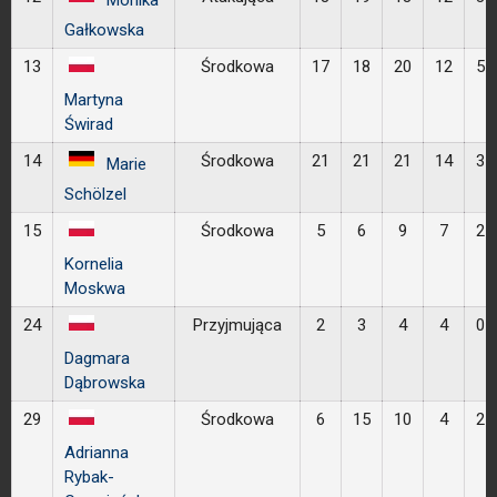
Gałkowska
13
Środkowa
17
18
20
12
5
Martyna
Świrad
14
Środkowa
21
21
21
14
3
Marie
Schölzel
15
Środkowa
5
6
9
7
2
Kornelia
Moskwa
24
Przyjmująca
2
3
4
4
0
Dagmara
Dąbrowska
29
Środkowa
6
15
10
4
2
Adrianna
Rybak-