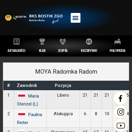
AKTUALNOŚCI
KLUB
ZESPÓŁ
ROZGRYWKI
MULTIMEDIA
MOYA Radomka Radom
#
Zawodnik
Pozycja
1
Libero
21
21
21
14
5
Maria
Stenzel (L)
2
Atakująca
6
8
10
5
4
Paulina
Reiter