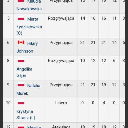
3
Przyjmująca
15
17
16
12
5
Klaudia
Nowakowska
5
Rozgrywająca
14
16
16
11
3
Marta
Łyczakowska
(C)
6
Przyjmująca
21
21
21
14
5
Hilary
Johnson
8
Rozgrywająca
10
12
12
6
3
Angelika
Gajer
9
Przyjmująca
21
21
19
12
3
Natalia
Murek
10
Libero
0
0
4
0
0
Krystyna
Strasz (L)
12
Atakująca
18
19
18
12
3
Monika