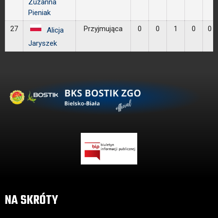
Zuzanna
Pieniak
27
Przyjmująca
0
0
1
0
0
Alicja
Jaryszek
NA SKRÓTY