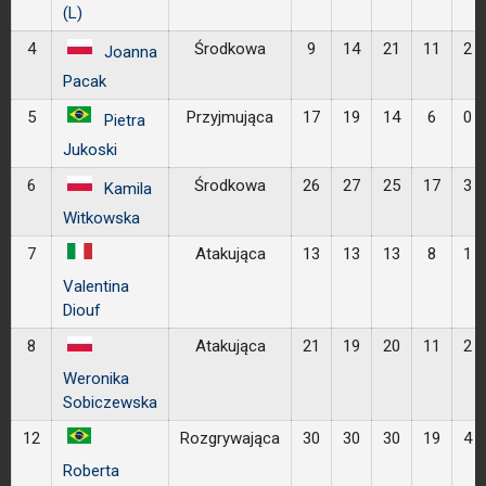
(L)
4
Środkowa
9
14
21
11
2
Joanna
Pacak
5
Przyjmująca
17
19
14
6
0
Pietra
Jukoski
6
Środkowa
26
27
25
17
3
Kamila
Witkowska
7
Atakująca
13
13
13
8
1
Valentina
Diouf
8
Atakująca
21
19
20
11
2
Weronika
Sobiczewska
12
Rozgrywająca
30
30
30
19
4
Roberta