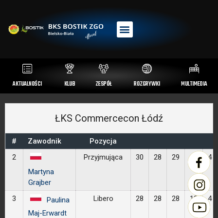
AKTUALNOŚCI
KLUB
ZESPÓŁ
ROZGRYWKI
MULTIMEDIA
ŁKS Commercecon Łódź
#
Zawodnik
Pozycja
2
Przyjmująca
30
28
29
19
4
Martyna
Grajber
3
Libero
28
28
28
18
4
Paulina
Maj-Erwardt