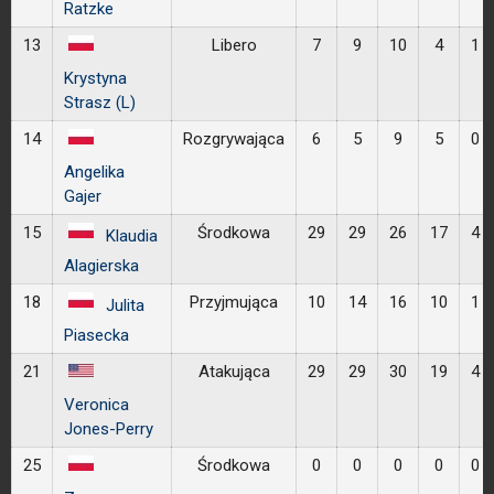
Ratzke
13
Libero
7
9
10
4
1
Krystyna
Strasz (L)
14
Rozgrywająca
6
5
9
5
0
Angelika
Gajer
15
Środkowa
29
29
26
17
4
Klaudia
Alagierska
18
Przyjmująca
10
14
16
10
1
Julita
Piasecka
21
Atakująca
29
29
30
19
4
Veronica
Jones-Perry
25
Środkowa
0
0
0
0
0