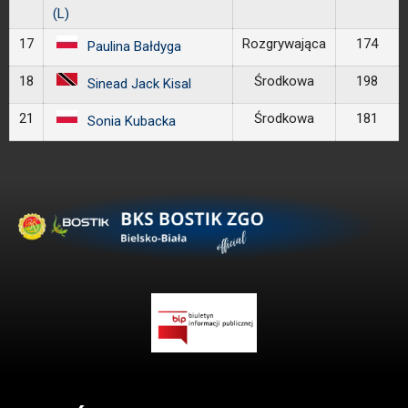
(L)
17
Rozgrywająca
174
Paulina Bałdyga
18
Środkowa
198
Sinead Jack Kisal
21
Środkowa
181
Sonia Kubacka