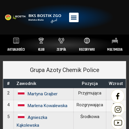
AKTUALNOŚCI
KLUB
ZESPÓŁ
ROZGRYWKI
MULTIMEDIA
Grupa Azoty Chemik Police
#
Zawodnik
Pozycja
Wzrost
2
Przyjmująca
181
Martyna Grajber
4
Rozgrywająca
176
Marlena Kowalewska
5
Środkowa
199
Agnieszka
Kąkolewska