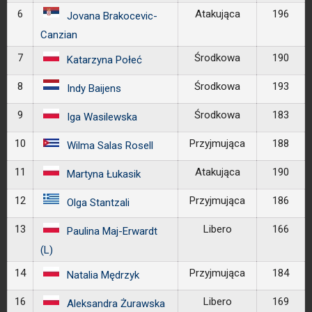
6
Atakująca
196
Jovana Brakocevic-
Canzian
7
Środkowa
190
Katarzyna Połeć
8
Środkowa
193
Indy Baijens
9
Środkowa
183
Iga Wasilewska
10
Przyjmująca
188
Wilma Salas Rosell
11
Atakująca
190
Martyna Łukasik
12
Przyjmująca
186
Olga Stantzali
13
Libero
166
Paulina Maj-Erwardt
(L)
14
Przyjmująca
184
Natalia Mędrzyk
16
Libero
169
Aleksandra Żurawska