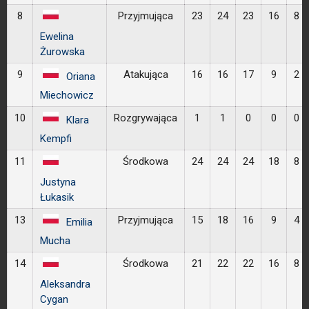
8
Przyjmująca
23
24
23
16
8
Ewelina
Żurowska
9
Atakująca
16
16
17
9
2
Oriana
Miechowicz
10
Rozgrywająca
1
1
0
0
0
Klara
Kempfi
11
Środkowa
24
24
24
18
8
Justyna
Łukasik
13
Przyjmująca
15
18
16
9
4
Emilia
Mucha
14
Środkowa
21
22
22
16
8
Aleksandra
Cygan