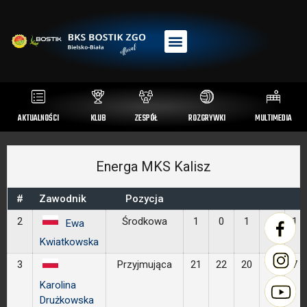
AKTUALNOŚCI
KLUB
ZESPÓŁ
ROZGRYWKI
MULTIMEDIA
Energa MKS Kalisz
#
Zawodnik
Pozycja
2
Środkowa
1
0
1
1
1
Ewa
Kwiatkowska
3
Przyjmująca
21
22
20
15
7
Karolina
Drużkowska