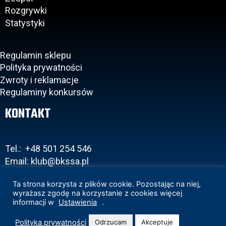
Rozgrywki
Statystyki
Regulamin sklepu
Polityka prywatności
Zwroty i reklamacje
Regulaminy konkursów
KONTAKT
Tel.: +48 501 254 546
Email: klub@bkssa.pl
Ta strona korzysta z plików cookie. Pozostając na niej,
wyrażasz zgodę na korzystanie z cookies więcej
informacji w
Ustawienia
.
Copyright 2020 © BKS Bostik Bielsko-Biała
Projekt i realizacja:
www.wertui.pl
Polityka prywatności
Odrzucam
Akceptuje