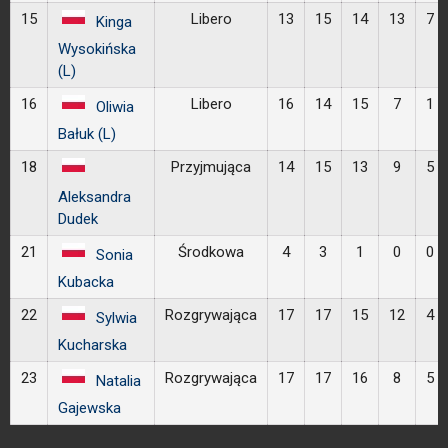
15
Libero
13
15
14
13
7
Kinga
Wysokińska
(L)
16
Libero
16
14
15
7
1
Oliwia
Bałuk (L)
18
Przyjmująca
14
15
13
9
5
Aleksandra
Dudek
21
Środkowa
4
3
1
0
0
Sonia
Kubacka
22
Rozgrywająca
17
17
15
12
4
Sylwia
Kucharska
23
Rozgrywająca
17
17
16
8
5
Natalia
Gajewska