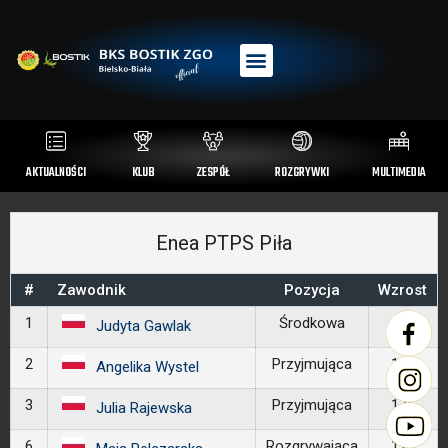
AKTUALNOŚCI
KLUB
ZESPÓŁ
ROZGRYWKI
MULTIMEDIA
Enea PTPS Piła
#
Zawodnik
Pozycja
Wzrost
1
Środkowa
184
Judyta Gawlak
2
Przyjmująca
183
Angelika Wystel
3
Przyjmująca
176
Julia Rajewska
6
Rozgrywająca
178