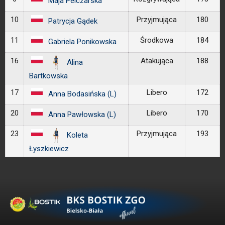
Maja Pelczarska
10
Przyjmująca
180
Patrycja Gądek
11
Środkowa
184
Gabriela Ponikowska
16
Atakująca
188
Alina
Bartkowska
17
Libero
172
Anna Bodasińska (L)
20
Libero
170
Anna Pawłowska (L)
23
Przyjmująca
193
Koleta
Łyszkiewicz