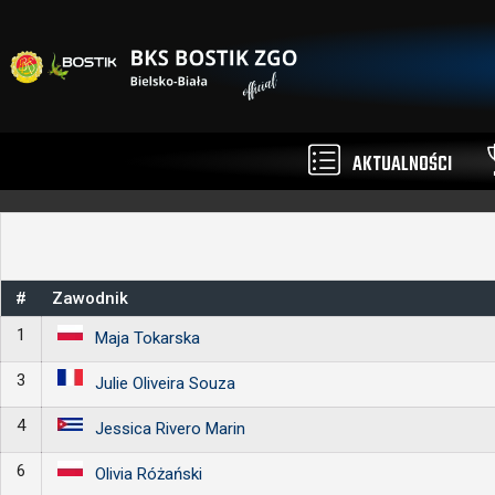
AKTUALNOŚCI
#
Zawodnik
1
Maja Tokarska
3
Julie Oliveira Souza
4
Jessica Rivero Marin
6
Olivia Różański