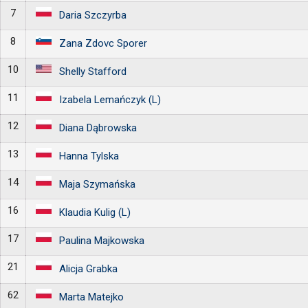
7
Daria Szczyrba
8
Zana Zdovc Sporer
10
Shelly Stafford
11
Izabela Lemańczyk (L)
12
Diana Dąbrowska
13
Hanna Tylska
14
Maja Szymańska
16
Klaudia Kulig (L)
17
Paulina Majkowska
21
Alicja Grabka
62
Marta Matejko