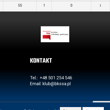
55
1
0
1
KONTAKT
Tel.: +48 501 254 546
Email: klub@bkssa.pl
Projekt i realizacja:
www.wertui.pl