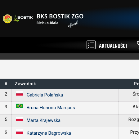
AKTUALNOŚCI
#
Zawodnik
Po
2
Śr
Gabriela Polańska
3
At
Bruna Honorio Marques
5
Rozg
Marta Krajewska
6
Prz
Katarzyna Bagrowska