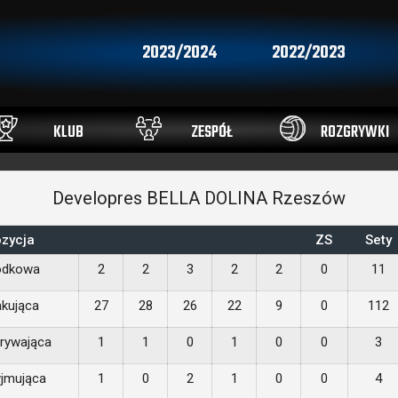
2023/2024
2022/2023
KLUB
ZESPÓŁ
ROZGRYWKI
Developres BELLA DOLINA Rzeszów
zycja
ZS
Sety
odkowa
2
2
3
2
2
0
11
akująca
27
28
26
22
9
0
112
rywająca
1
1
0
1
0
0
3
yjmująca
1
0
2
1
0
0
4