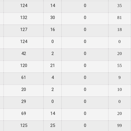
124
14
0
35
132
30
0
81
127
16
0
18
124
0
0
0
42
2
0
20
120
21
0
55
61
4
0
9
20
2
0
10
29
0
0
0
69
14
0
20
125
25
0
99