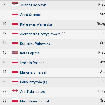
7
Prz
Jelena Blagojević
8
Śr
Anna Stencel
10
Rozg
Katarzyna Wenerska
12
L
Aleksandra Szczygłowska (L)
14
Śr
Dominika Witowska
15
Prz
Kara Bajema
16
At
Izabella Rapacz
17
At
Malwina Smarzek
20
L
Daria Przybyła (L)
27
Prz
Ann Kalandadze
95
Śr
Magdalena Jurczyk