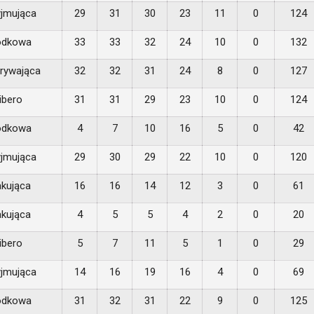
yjmująca
29
31
30
23
11
0
124
odkowa
33
33
32
24
10
0
132
rywająca
32
32
31
24
8
0
127
ibero
31
31
29
23
10
0
124
odkowa
4
7
10
16
5
0
42
yjmująca
29
30
29
22
10
0
120
akująca
16
16
14
12
3
0
61
akująca
4
5
5
4
2
0
20
ibero
5
7
11
5
1
0
29
yjmująca
14
16
19
16
4
0
69
odkowa
31
32
31
22
9
0
125