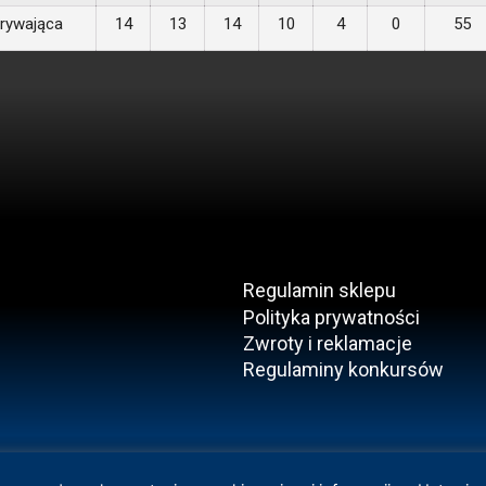
rywająca
14
13
14
10
4
0
55
Regulamin sklepu
Polityka prywatności
Zwroty i reklamacje
Regulaminy konkursów