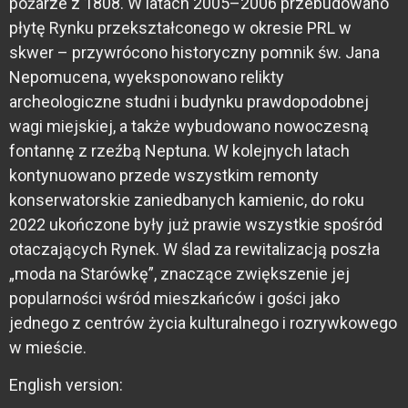
pożarze z 1808. W latach 2005–2006 przebudowano
płytę Rynku przekształconego w okresie PRL w
skwer – przywrócono historyczny pomnik św. Jana
Nepomucena, wyeksponowano relikty
archeologiczne studni i budynku prawdopodobnej
wagi miejskiej, a także wybudowano nowoczesną
fontannę z rzeźbą Neptuna. W kolejnych latach
kontynuowano przede wszystkim remonty
konserwatorskie zaniedbanych kamienic, do roku
2022 ukończone były już prawie wszystkie spośród
otaczających Rynek. W ślad za rewitalizacją poszła
„moda na Starówkę”, znaczące zwiększenie jej
popularności wśród mieszkańców i gości jako
jednego z centrów życia kulturalnego i rozrywkowego
w mieście.
English version: