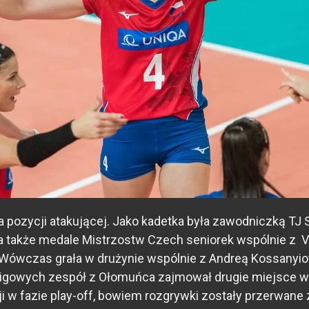
a pozycji atakującej. Jako kadetka była zawodniczką TJ 
a także medale Mistrzostw Czech seniorek wspólnie z V
 Wówczas grała w drużynie wspólnie z Andreą Kossanyiov
gowych zespół z Ołomuńca zajmował drugie miejsce w t
ji w fazie play-off, bowiem rozgrywki zostały przerwan