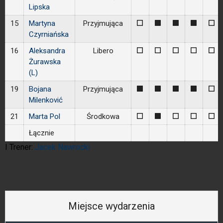
Lipska
15
Martyna
Przyjmująca
0
1
1
1
0
Czyrniańska
16
Aleksandra
Libero
0
0
0
0
0
Żurawska
(L)
19
Bojana
Przyjmująca
1
1
1
1
0
Milenković
21
Marta Pol
Środkowa
0
1
0
0
0
Łącznie
I Trener:
Jacek Nawrocki
Miejsce wydarzenia