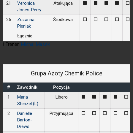
21
Veronica
Atakująca
1
1
1
1
0
Jones-Perry
25
Zuzanna
Środkowa
0
0
0
0
0
Pieniak
Łącznie
I Trener:
Michal Masek
Grupa Azoty Chemik Police
#
Zawodnik
Pozycja
1
Maria
Libero
1
1
1
1
0
Stenzel (L)
2
Danielle
Przyjmująca
0
0
0
0
0
Barton-
Drews