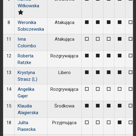
Witkowska
8
Weronika
Atakująca
1
1
1
1
0
Sobiczewska
11
Ivna
Atakująca
0
0
0
1
0
Colombo
12
Roberta
Rozgrywająca
1
1
1
1
0
Ratzke
13
Krystyna
Libero
1
1
1
1
0
Strasz (L)
14
Angelika
Rozgrywająca
0
0
0
0
0
Gajer
15
Klaudia
Środkowa
1
1
1
1
0
Alagierska
18
Julita
Przyjmująca
0
0
0
1
0
Piasecka