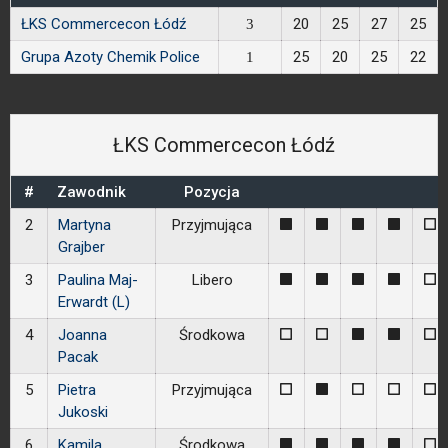
ŁKS Commercecon Łódź
20
25
27
25
3
Grupa Azoty Chemik Police
25
20
25
22
1
ŁKS Commercecon Łódź
#
Zawodnik
Pozycja
2
Martyna
Przyjmująca
1
1
1
1
0
Grajber
3
Paulina Maj-
Libero
1
1
1
1
0
Erwardt (L)
4
Joanna
Środkowa
0
0
1
1
0
Pacak
5
Pietra
Przyjmująca
0
1
0
0
0
Jukoski
6
Kamila
Środkowa
1
1
1
1
0