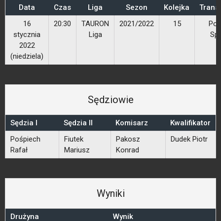
Data
Czas
Liga
Sezon
Kolejka
Trans
16
20:30
TAURON
2021/2022
15
Pol
stycznia
Liga
Spo
2022
(niedziela)
Sędziowie
Sędzia I
Sędzia II
Komisarz
Kwalifikator
Pośpiech
Fiutek
Pakosz
Dudek Piotr
Rafał
Mariusz
Konrad
Wyniki
Drużyna
Wynik