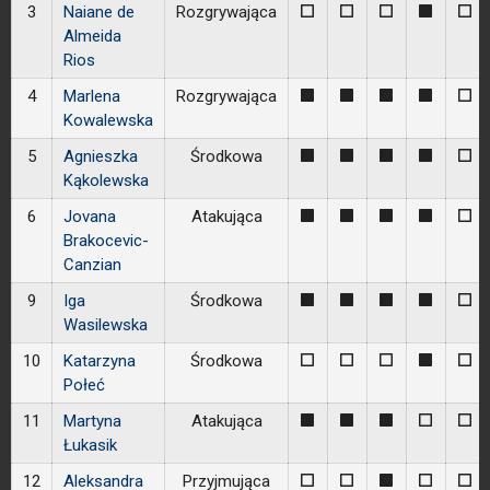
3
Naiane de
Rozgrywająca
0
0
0
1
0
Almeida
Rios
4
Marlena
Rozgrywająca
1
1
1
1
0
Kowalewska
5
Agnieszka
Środkowa
1
1
1
1
0
Kąkolewska
6
Jovana
Atakująca
1
1
1
1
0
Brakocevic-
Canzian
9
Iga
Środkowa
1
1
1
1
0
Wasilewska
10
Katarzyna
Środkowa
0
0
0
1
0
Połeć
11
Martyna
Atakująca
1
1
1
0
0
Łukasik
12
Aleksandra
Przyjmująca
0
0
1
0
0