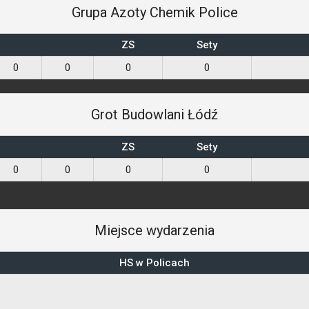
Grupa Azoty Chemik Police
ZS
Sety
0
0
0
0
Grot Budowlani Łódź
ZS
Sety
0
0
0
0
Miejsce wydarzenia
HS w Policach