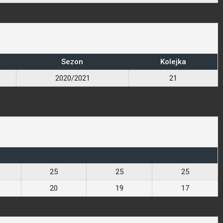
Sezon
Kolejka
2020/2021
21
25
25
25
20
19
17