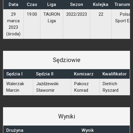
Data
Czas
Liga
Sezon
Kolejka
Transmis
29
19:00
TAURON
2022/2023
22
Polsat
marca
Liga
Sport Ext
2023
(środa)
Sędziowie
Sędzia I
Sędzia II
Komisarz
Kwalifikator
Walerzak
Jażdżewski
Pakosz
Dietrich
Marcin
Sławomir
Konrad
Ryszard
Wyniki
Drużyna
Wynik