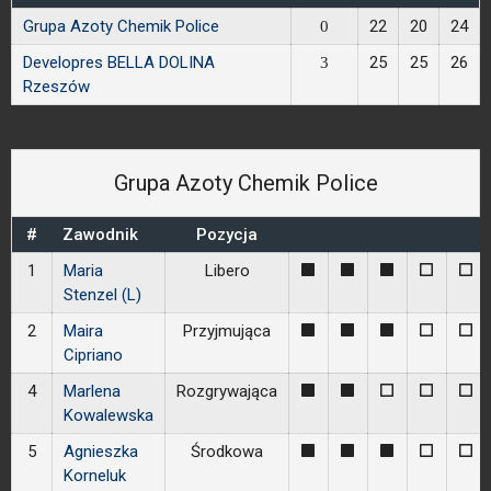
Grupa Azoty Chemik Police
22
20
24
0
Developres BELLA DOLINA
25
25
26
3
Rzeszów
Grupa Azoty Chemik Police
#
Zawodnik
Pozycja
1
Maria
Libero
1
1
1
0
0
Stenzel (L)
2
Maira
Przyjmująca
1
1
1
0
0
Cipriano
4
Marlena
Rozgrywająca
1
1
0
0
0
Kowalewska
5
Agnieszka
Środkowa
1
1
1
0
0
Korneluk