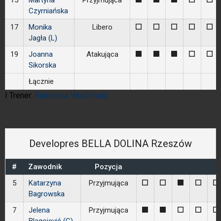
15
Martyna
Przyjmująca
Czyrniańska
17
Monika
Libero
0
0
0
0
0
Jagła (L)
19
Joanna
Atakująca
1
1
1
0
0
Sikorska
Łącznie
I Trener:
Radosław Wodziński
Developres BELLA DOLINA Rzeszów
#
Zawodnik
Pozycja
5
Katarzyna
Przyjmująca
0
0
1
0
0
Bagrowska
7
Jelena
Przyjmująca
1
1
0
0
0