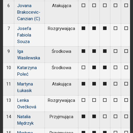
6
Jovana
Atakująca
0
0
0
0
0
Brakocevic-
Canzian (C)
7
Josefa
Rozgrywająca
1
1
1
0
0
Fabiola
Souza
9
Iga
Środkowa
1
1
1
0
0
Wasilewska
10
Katarzyna
Środkowa
0
1
1
0
0
Połeć
11
Martyna
Atakująca
1
1
1
0
0
Łukasik
13
Lenka
Rozgrywająca
0
0
0
0
0
Ovečková
14
Natalia
Przyjmująca
1
1
0
0
0
Mędrzyk
1
1
1
0
0