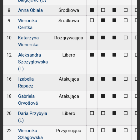
Blagojević (C)
8
Anna Obiała
Środkowa
1
0
1
0
0
9
Weronika
Środkowa
0
1
1
0
0
Centka
10
Katarzyna
Rozgrywająca
1
1
1
0
0
Wenerska
12
Aleksandra
Libero
1
1
1
0
0
Szczygłowska
(L)
16
Izabella
Atakująca
1
1
1
0
0
Rapacz
18
Gabriela
Atakująca
1
1
1
0
0
Orvošová
20
Daria Przybyła
Libero
0
0
1
0
0
(L)
22
Weronika
Przyjmująca
0
0
1
0
0
Szlagowska