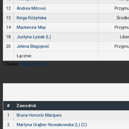
12
Andrea Mitrovic
Przyjm
13
Kinga Różyńska
Środk
14
Mackenzie May
Przyjm
18
Justyna Łysiak (L)
Libe
20
Jelena Blagojević
Przyjm
Łącznie
I Trener:
Maciej Biernat
#
Zawodnik
1
Bruna Honorio Marques
2
Martyna Grajber-Nowakowska (L) (C)