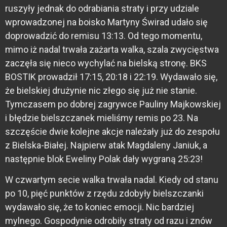
ruszyły jednak do odrabiania straty i przy udziale
wprowadzonej na boisko Martyny Świrad udało się
doprowadzić do remisu 13:13. Od tego momentu,
mimo iż nadal trwała zażarta walka, szala zwycięstwa
zaczęła się nieco wychylać na bielską stronę. BKS
BOSTIK prowadził 17:15, 20:18 i 22:19. Wydawało się,
że bielskiej drużynie nic złego się już nie stanie.
Tymczasem po dobrej zagrywce Pauliny Majkowskiej
i błędzie bielszczanek mieliśmy remis po 23. Na
szczęście dwie kolejne akcje należały już do zespołu
z Bielska-Białej. Najpierw atak Magdaleny Janiuk, a
następnie blok Eweliny Polak dały wygraną 25:23!
W czwartym secie walka trwała nadal. Kiedy od stanu
po 10, pięć punktów z rzędu zdobyły bielszczanki
wydawało się, że to koniec emocji. Nic bardziej
mylnego. Gospodynie odrobiły straty od razu i znów