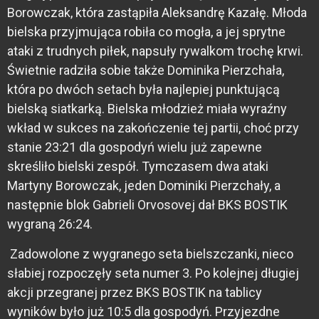
Borowczak, która zastąpiła Aleksandrę Kazałę. Młoda
bielska przyjmująca robiła co mogła, a jej sprytne
ataki z trudnych piłek, napsuły rywalkom trochę krwi.
Świetnie radziła sobie także Dominika Pierzchała,
która po dwóch setach była najlepiej punktującą
bielską siatkarką. Bielska młodzież miała wyraźny
wkład w sukces na zakończenie tej partii, choć przy
stanie 23:21 dla gospodyń wielu już zapewne
skreśliło bielski zespół. Tymczasem dwa ataki
Martyny Borowczak, jeden Dominiki Pierzchały, a
następnie blok Gabrieli Orvosovej dał BKS BOSTIK
wygraną 26:24.
Zadowolone z wygranego seta bielszczanki, nieco
słabiej rozpoczęły seta numer 3. Po kolejnej długiej
akcji przegranej przez BKS BOSTIK na tablicy
wyników było już 10:5 dla gospodyń. Przyjezdne