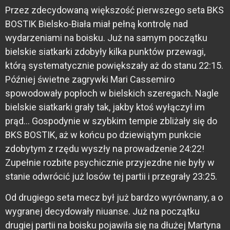
Przez zdecydowaną większość pierwszego seta BKS
BOSTIK Bielsko-Biała miał pełną kontrolę nad
wydarzeniami na boisku. Już na samym początku
bielskie siatkarki zdobyły kilka punktów przewagi,
którą systematycznie powiększały aż do stanu 22:15.
Później świetne zagrywki Mari Cassemiro
spowodowały popłoch w bielskich szeregach. Nagle
bielskie siatkarki grały tak, jakby ktoś wyłączył im
prąd… Gospodynie w szybkim tempie zbliżały się do
BKS BOSTIK, aż w końcu po dziewiątym punkcie
zdobytym z rzędu wyszły na prowadzenie 24:22!
Zupełnie rozbite psychicznie przyjezdne nie były w
stanie odwrócić już losów tej partii i przegrały 23:25.
Od drugiego seta mecz był już bardzo wyrównany, a o
wygranej decydowały niuanse. Już na początku
drugiej partii na boisku pojawiła się na dłużej Martyna