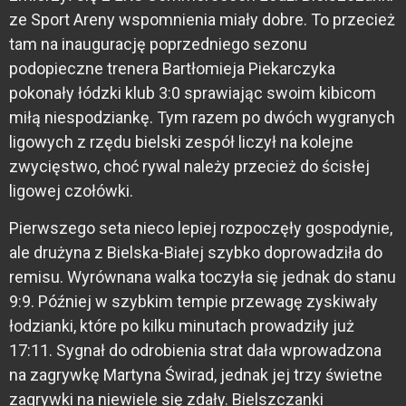
ze Sport Areny wspomnienia miały dobre. To przecież
tam na inaugurację poprzedniego sezonu
podopieczne trenera Bartłomieja Piekarczyka
pokonały łódzki klub 3:0 sprawiając swoim kibicom
miłą niespodziankę. Tym razem po dwóch wygranych
ligowych z rzędu bielski zespół liczył na kolejne
zwycięstwo, choć rywal należy przecież do ścisłej
ligowej czołówki.
Pierwszego seta nieco lepiej rozpoczęły gospodynie,
ale drużyna z Bielska-Białej szybko doprowadziła do
remisu. Wyrównana walka toczyła się jednak do stanu
9:9. Później w szybkim tempie przewagę zyskiwały
łodzianki, które po kilku minutach prowadziły już
17:11. Sygnał do odrobienia strat dała wprowadzona
na zagrywkę Martyna Świrad, jednak jej trzy świetne
zagrywki na niewiele się zdały. Bielszczanki