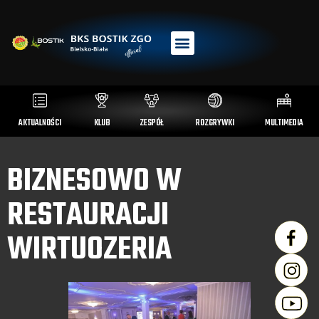
AKTUALNOŚCI
KLUB
ZESPÓŁ
ROZGRYWKI
MULTIMEDIA
BIZNESOWO W
RESTAURACJI
WIRTUOZERIA