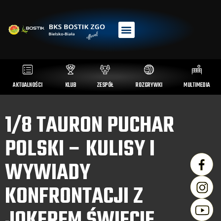
AKTUALNOŚCI
KLUB
ZESPÓŁ
ROZGRYWKI
MULTIMEDIA
1/8 TAURON PUCHAR
POLSKI – KULISY I
WYWIADY
KONFRONTACJI Z
JOKEREM ŚWIECIE